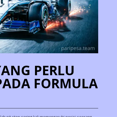
YANG PERLU
 PADA FORMULA
ah pit stop sering kali memengaruhi posisi seorang