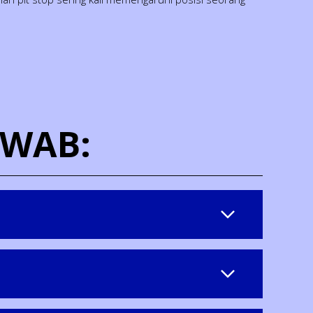
AWAB: