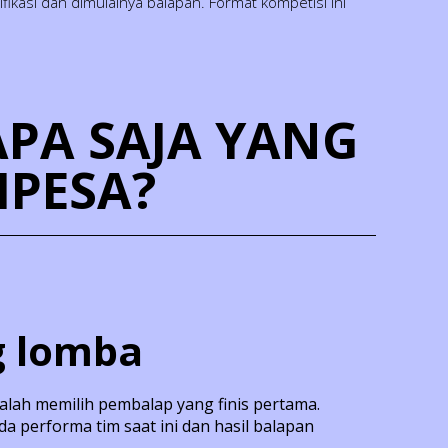
ikasi dan dimulainya balapan. Format kompetisi ini
APA SAJA YANG
IPESA?
 lomba
dalah memilih pembalap yang finis pertama.
 performa tim saat ini dan hasil balapan