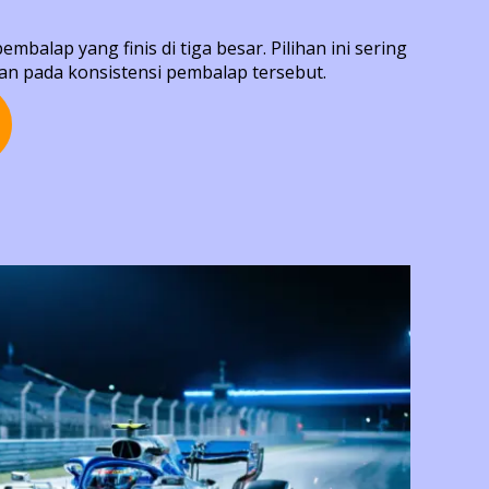
balap yang finis di tiga besar. Pilihan ini sering
aan pada konsistensi pembalap tersebut.