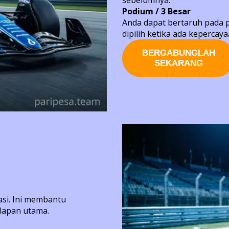
Podium / 3 Besar
Anda dapat bertaruh pada pem
dipilih ketika ada kepercay
BERGABUNGLAH
SEKARANG
kasi. Ini membantu
lapan utama.