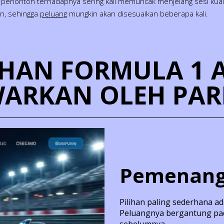
penonton terhadapnya sering kali memuncak menjelang sesi kualif
an, sehingga
peluang
mungkin akan disesuaikan beberapa kali.
HAN FORMULA 1 
ARKAN OLEH PAR
Pemenang
Pilihan paling sederhana a
Peluangnya bergantung pada
sebelumnya.