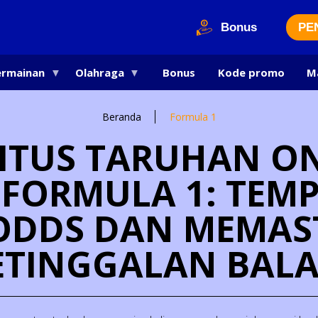
Bonus
PE
ermainan
Olahraga
Bonus
Kode promo
M
Beranda
Formula 1
 SITUS TARUHAN O
FORMULA 1: TEM
ODDS DAN MEMAS
KETINGGALAN BAL