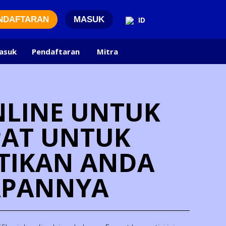
NDAFTARAN
MASUK
ID
asuk
Pendaftaran
Mitra
NLINE UNTUK
PAT UNTUK
TIKAN ANDA
APANNYA