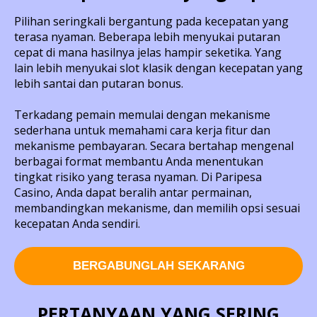
Pilihan seringkali bergantung pada kecepatan yang
terasa nyaman. Beberapa lebih menyukai putaran
cepat di mana hasilnya jelas hampir seketika. Yang
lain lebih menyukai slot klasik dengan kecepatan yang
lebih santai dan putaran bonus.
Terkadang pemain memulai dengan mekanisme
sederhana untuk memahami cara kerja fitur dan
mekanisme pembayaran. Secara bertahap mengenal
berbagai format membantu Anda menentukan
tingkat risiko yang terasa nyaman. Di Paripesa
Casino, Anda dapat beralih antar permainan,
membandingkan mekanisme, dan memilih opsi sesuai
kecepatan Anda sendiri.
BERGABUNGLAH SEKARANG
PERTANYAAN YANG SERING