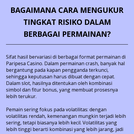
BAGAIMANA CARA MENGUKUR
TINGKAT RISIKO DALAM
BERBAGAI PERMAINAN?
Sifat hasil bervariasi di berbagai format permainan di
Paripesa Casino. Dalam permainan crash, banyak hal
bergantung pada kapan pengganda terkunci,
sehingga keputusan harus dibuat dengan cepat.
Dalam slot, hasilnya ditentukan oleh kombinasi
simbol dan fitur bonus, yang membuat prosesnya
lebih terukur.
Pemain sering fokus pada volatilitas: dengan
volatilitas rendah, kemenangan mungkin terjadi lebih
sering, tetapi biasanya lebih kecil. Volatilitas yang
lebih tinggi berarti kombinasi yang lebih jarang, jadi