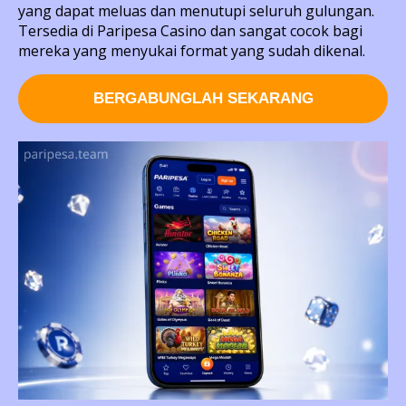
yang dapat meluas dan menutupi seluruh gulungan.
Tersedia di Paripesa Casino dan sangat cocok bagi
mereka yang menyukai format yang sudah dikenal.
BERGABUNGLAH SEKARANG