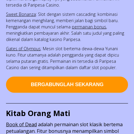
tersedia di Paripesa Casino.
Sweet Bonanza
: Slot dengan sistem cascading: kombinasi
kemenangan menghilang, memberi jalan bagi simbol baru.
Pengganda dapat muncul selama
permainan bonus
,
meningkatkan pembayaran akhir. Salah satu judul yang paling
dikenal dalam katalog kasino Paripesa.
Gates of Olympus
: Mesin slot bertema dewa-dewa Yunani
kuno. Fitur utamanya adalah pengganda yang dapat dipicu
selama putaran gratis. Permainan ini tersedia di Paripesa
Casino dan sering ditampilkan dalam daftar slot populer.
BERGABUNGLAH SEKARANG
Kitab Orang Mati
Book of Dead
adalah permainan slot klasik bertema
petualangan. Fitur bonusnya menampilkan simbol