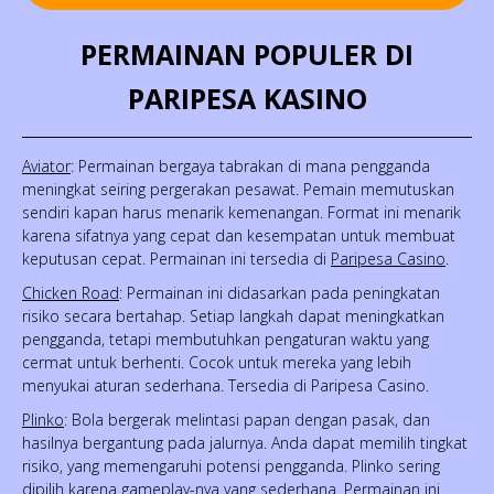
PERMAINAN POPULER DI
PARIPESA KASINO
Aviator
: Permainan bergaya tabrakan di mana pengganda
meningkat seiring pergerakan pesawat. Pemain memutuskan
sendiri kapan harus menarik kemenangan. Format ini menarik
karena sifatnya yang cepat dan kesempatan untuk membuat
keputusan cepat. Permainan ini tersedia di
Paripesa Casino
.
Chicken Road
: Permainan ini didasarkan pada peningkatan
risiko secara bertahap. Setiap langkah dapat meningkatkan
pengganda, tetapi membutuhkan pengaturan waktu yang
cermat untuk berhenti. Cocok untuk mereka yang lebih
menyukai aturan sederhana. Tersedia di Paripesa Casino.
Plinko
: Bola bergerak melintasi papan dengan pasak, dan
hasilnya bergantung pada jalurnya. Anda dapat memilih tingkat
risiko, yang memengaruhi potensi pengganda. Plinko sering
dipilih karena gameplay-nya yang sederhana. Permainan ini