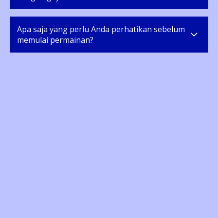
Apa saja yang perlu Anda perhatikan sebelum
memulai permainan?