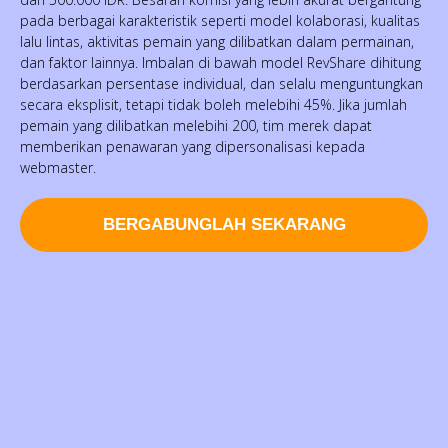
pada berbagai karakteristik seperti model kolaborasi, kualitas
lalu lintas, aktivitas pemain yang dilibatkan dalam permainan,
dan faktor lainnya. Imbalan di bawah model RevShare dihitung
berdasarkan persentase individual, dan selalu menguntungkan
secara eksplisit, tetapi tidak boleh melebihi 45%. Jika jumlah
pemain yang dilibatkan melebihi 200, tim merek dapat
memberikan penawaran yang dipersonalisasi kepada
webmaster.
BERGABUNGLAH SEKARANG