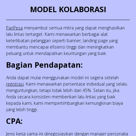
MODEL KOLABORASI
PariPesa
menyambut semua mitra yang dapat menghasilkan
lalu lintas tertarget. Kami menawarkan berbagai alat
keterlibatan pelanggan seperti banner, landing page yang
membantu mencapai efisiensi tinggi dan meningkatkan
peluang untuk mendapatkan keuntungan yang baik.
Bagian Pendapatan:
Anda dapat mulai menggunakan model ini segera setelah
registrasi
. Kami menawarkan persentase individual yang selalu
menguntungkan, tetapi tidak lebih dari 45%. Selain itu, jika
Anda secara konsisten memberikan lalu lintas yang baik
kepada kami, kami mempertimbangkan kemungkinan biaya
yang lebih tinggi.
CPA:
Jenis kerja sama ini dinegosiasikan dengan manajer personalia