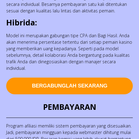
secara individual. Besarnya pembayaran satu kali ditentukan
sesuai dengan kualitas lalu lintas dan aktivitas pemain.
Hibrida:
Model ini merupakan gabungan tipe CPA dan Bagi Hasil. Anda
akan menerima persentase tertentu dari setiap pemain kasino
yang memberikan uang kepadanya. Seperti pada model
sebelumnya, detail kolaborasi Anda bergantung pada kualitas
trafik Anda dan dinegosiasikan dengan manajer secara
individual.
BERGABUNGLAH SEKARANG
PEMBAYARAN
Program afiliasi memiliki sistem pembayaran yang disesuaikan.
Jadi, pembayaran mingguan kepada webmaster dihitung mulai
dari 500.000 IDR. Besaran komisi yang lebih akurat bergantung