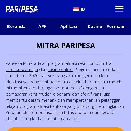
ID
Beranda
APK
Aplikasi
Kasino
Permainan
MITRA PARIPESA
PariPesa Mitra adalah program afiliasi resmi untuk mitra
taruhan olahraga
dan
kasino online
. Program ini diluncurkan
pada tahun 2020 dan sekarang aktif mengembangkan
aktivitasnya, dengan ribuan mitra di seluruh dunia. Tim merek
ini memberikan dukungan komprehensif dengan alat
pemasaran yang mudah dipahami dan efektif yang juga
membantu dalam menarik dan mempertahankan pelanggan.
Jelajahi program afiliasi PariPesa yang unik yang memungkinkan
Anda untuk memonetisasi lalu lintas apa pun dan secara
efektif meningkatkan keuntungan Anda!