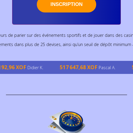
INSCRIPTION
teurs de parier sur des événements sportifs et de jouer dans des casi
ements dans plus de 25 devises, ainsi qu’un seuil de dépôt minimum ac
517 647,68 XOF
545 719,68 
idier K.
Pascal A.