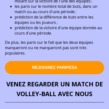
misant sur la victoire de l'une des équipes ;
les paris sur le nombre total de buts, dans un
match ou au cours d'une période ;
prédiction de la différence de buts entre les
équipes ou les joueurs ;
prédiction de la victoire d'une équipe donnée au
cours d'une période.
De plus, les paris sur le fait que les deux équipes
marqueront ou ne marqueront pas sont très
populaires.
REJOIGNEZ PARIPESA
VENEZ REGARDER UN MATCH DE
VOLLEY-BALL AVEC NOUS