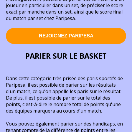
joueur en particulier dans un set, de préciser le score
exact par manche dans un set, ainsi que le score final
du match par set chez Paripesa.
REJOIGNEZ PARIPESA
PARIER SUR LE BASKET
Dans cette catégorie très prisée des paris sportifs de
Paripesa, il est possible de parier sur les résultats
d'un match, ce qu'on appelle les paris sur le résultat.
De plus, il est possible de parier sur le total des
points, c'est-à-dire le nombre total de points qu'une
des équipes marquera au cours d'un match.
Vous pouvez également parier sur des handicaps, en
tenant compte de la différence de points entre les