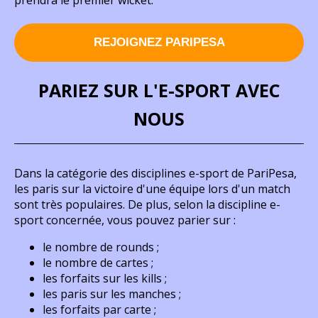
prendra le premier wicket.
REJOIGNEZ PARIPESA
PARIEZ SUR L'E-SPORT AVEC
NOUS
Dans la catégorie des disciplines e-sport de PariPesa,
les paris sur la victoire d'une équipe lors d'un match
sont très populaires. De plus, selon la discipline e-
sport concernée, vous pouvez parier sur :
le nombre de rounds ;
le nombre de cartes ;
les forfaits sur les kills ;
les paris sur les manches ;
les forfaits par carte ;