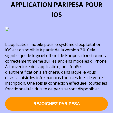
APPLICATION PARIPESA POUR
IOS
L'
application mobile pour le système d'exploitation
iOS
est disponible à partir de la version 2.0. Cela
signifie que le logiciel officiel de Paripesa fonctionnera
correctement même sur les anciens modèles d'iPhone.
À l'ouverture de l'application, une fenêtre
d'authentification s'affichera, dans laquelle vous
devrez saisir les informations fournies lors de votre
inscription. Une fois la
connexion effectuée
, toutes les
fonctionnalités du site de paris seront disponibles.
REJOIGNEZ PARIPESA