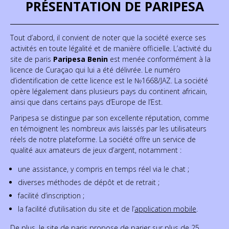
PRÉSENTATION DE PARIPESA
Tout d’abord, il convient de noter que la société exerce ses
activités en toute légalité et de manière officielle. L’activité du
site de paris
Paripesa Benin
est menée conformément à la
licence de Curaçao qui lui a été délivrée. Le numéro
d’identification de cette licence est le №1668/JAZ. La société
opère légalement dans plusieurs pays du continent africain,
ainsi que dans certains pays d’Europe de l’Est.
Paripesa se distingue par son excellente réputation, comme
en témoignent les nombreux avis laissés par les utilisateurs
réels de notre plateforme. La société offre un service de
qualité aux amateurs de jeux d’argent, notamment :
une assistance, y compris en temps réel via le chat ;
diverses méthodes de dépôt et de retrait ;
facilité d’inscription ;
la facilité d’utilisation du site et de l’
application mobile
.
De plus, le site de paris propose de parier sur plus de 25