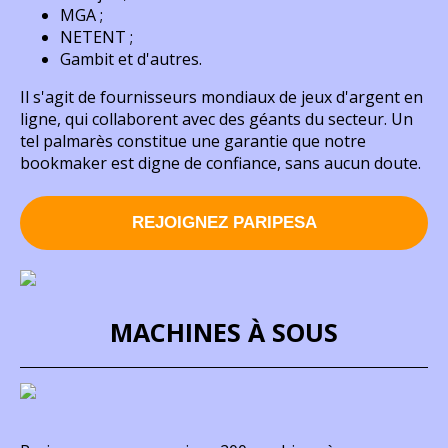
MGA ;
NETENT ;
Gambit et d'autres.
Il s'agit de fournisseurs mondiaux de jeux d'argent en
ligne, qui collaborent avec des géants du secteur. Un
tel palmarès constitue une garantie que notre
bookmaker est digne de confiance, sans aucun doute.
REJOIGNEZ PARIPESA
MACHINES À SOUS