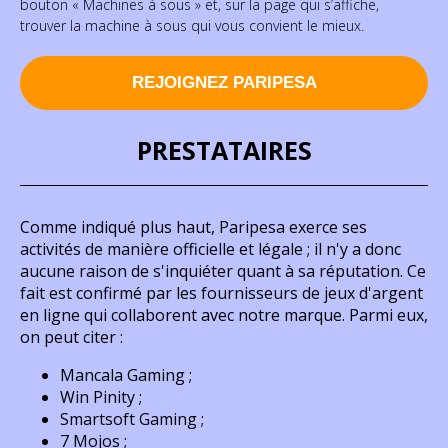
bouton « Machines à sous » et, sur la page qui s’affiche,
trouver la machine à sous qui vous convient le mieux.
REJOIGNEZ PARIPESA
PRESTATAIRES
Comme indiqué plus haut, Paripesa exerce ses
activités de manière officielle et légale ; il n'y a donc
aucune raison de s'inquiéter quant à sa réputation. Ce
fait est confirmé par les fournisseurs de jeux d'argent
en ligne qui collaborent avec notre marque. Parmi eux,
on peut citer :
Mancala Gaming ;
Win Pinity ;
Smartsoft Gaming ;
7 Mojos ;