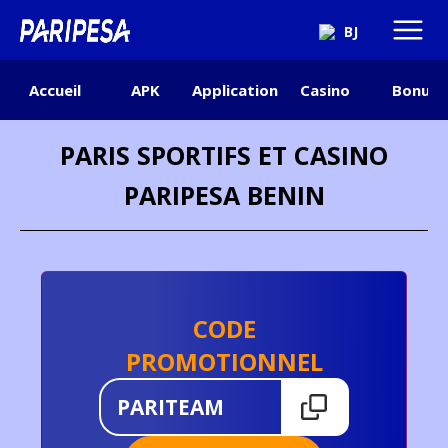
BJ
Accueil
APK
Application
Casino
Bonus
PARIS SPORTIFS ET CASINO
PARIPESA BENIN
CODE
PROMOTIONNEL
PARITEAM