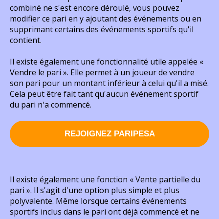
combiné ne s'est encore déroulé, vous pouvez
modifier ce pari en y ajoutant des événements ou en
supprimant certains des événements sportifs qu'il
contient.
Il existe également une fonctionnalité utile appelée «
Vendre le pari ». Elle permet à un joueur de vendre
son pari pour un montant inférieur à celui qu'il a misé.
Cela peut être fait tant qu'aucun événement sportif
du pari n'a commencé.
REJOIGNEZ PARIPESA
Il existe également une fonction « Vente partielle du
pari ». Il s'agit d'une option plus simple et plus
polyvalente. Même lorsque certains événements
sportifs inclus dans le pari ont déjà commencé et ne