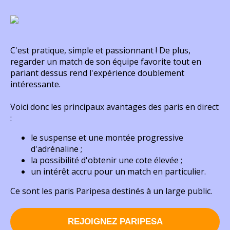
C'est pratique, simple et passionnant ! De plus,
regarder un match de son équipe favorite tout en
pariant dessus rend l'expérience doublement
intéressante.
Voici donc les principaux avantages des paris en direct
:
le suspense et une montée progressive
d'adrénaline ;
la possibilité d'obtenir une cote élevée ;
un intérêt accru pour un match en particulier.
Ce sont les paris Paripesa destinés à un large public.
REJOIGNEZ PARIPESA