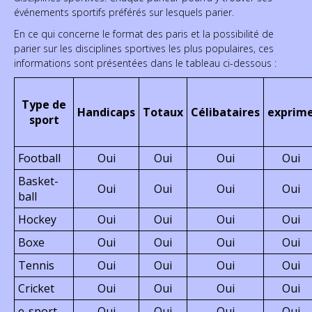
événements sportifs préférés sur lesquels parier.
En ce qui concerne le format des paris et la possibilité de
parier sur les disciplines sportives les plus populaires, ces
informations sont présentées dans le tableau ci-dessous :
Type de
Handicaps
Totaux
Célibataires
exprim
sport
Football
Oui
Oui
Oui
Oui
Basket-
Oui
Oui
Oui
Oui
ball
Hockey
Oui
Oui
Oui
Oui
Boxe
Oui
Oui
Oui
Oui
Tennis
Oui
Oui
Oui
Oui
Cricket
Oui
Oui
Oui
Oui
e-sport
Oui
Oui
Oui
Oui