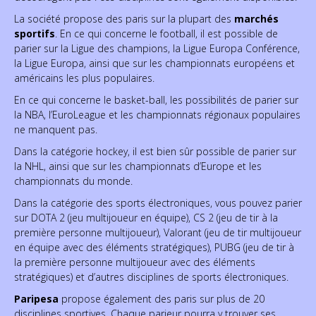
La société propose des paris sur la plupart des
marchés
sportifs
. En ce qui concerne le football, il est possible de
parier sur la Ligue des champions, la Ligue Europa Conférence,
la Ligue Europa, ainsi que sur les championnats européens et
américains les plus populaires.
En ce qui concerne le basket-ball, les possibilités de parier sur
la NBA, l’EuroLeague et les championnats régionaux populaires
ne manquent pas.
Dans la catégorie hockey, il est bien sûr possible de parier sur
la NHL, ainsi que sur les championnats d’Europe et les
championnats du monde.
Dans la catégorie des sports électroniques, vous pouvez parier
sur DOTA 2 (jeu multijoueur en équipe), CS 2 (jeu de tir à la
première personne multijoueur), Valorant (jeu de tir multijoueur
en équipe avec des éléments stratégiques), PUBG (jeu de tir à
la première personne multijoueur avec des éléments
stratégiques) et d’autres disciplines de sports électroniques.
Paripesa
propose également des paris sur plus de 20
disciplines sportives. Chaque parieur pourra y trouver ses