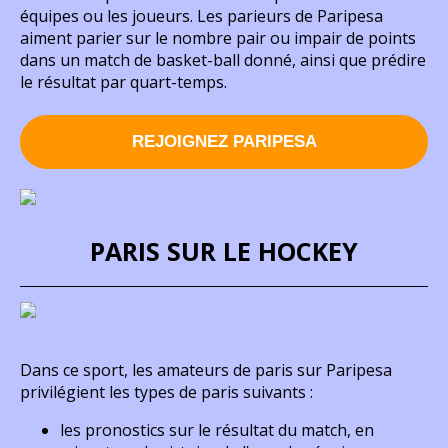
équipes ou les joueurs. Les parieurs de Paripesa
aiment parier sur le nombre pair ou impair de points
dans un match de basket-ball donné, ainsi que prédire
le résultat par quart-temps.
REJOIGNEZ PARIPESA
PARIS SUR LE HOCKEY
Dans ce sport, les amateurs de paris sur Paripesa
privilégient les types de paris suivants :
les pronostics sur le résultat du match, en