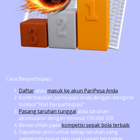
Cara Berpartisipasi
Daftar
atau
masuk ke akun PariPesa Anda
Konfirmasikan partisipasi Anda dengan mengklik
tombol “Ikut Berpartisipasi”
Pasang taruhan tunggal
atau taruhan
akumulator dengan minimal 130.000 IDR
Bertaruhlah pada
kompetisi sepak bola terbaik
Dapatkan poin untuk setiap taruhan yang
memenuhi syarat dan naiki papan peringkat