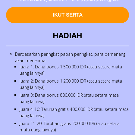
IKUT SERTA
HADIAH
Berdasarkan peringkat papan peringkat, para pemenang
akan menerima:
Juara 1: Dana bonus 1.500.000 IDR (atau setara mata
uang lainnya)
Juara 2: Dana bonus 1.200.000 IDR (atau setara mata
uang lainnya)
Juara 3: Dana bonus 800.000 IDR (atau setara mata
uang lainnya)
Juara 4-10: Taruhan gratis 400.000 IDR (atau setara mata
uang lainnya)
Juara 11-20: Taruhan gratis 200.000 IDR (atau setara
mata uang lainnya)