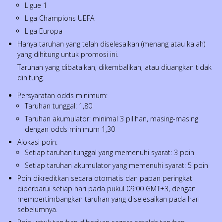
Ligue 1
Liga Champions UEFA
Liga Europa
Hanya taruhan yang telah diselesaikan (menang atau kalah)
yang dihitung untuk promosi ini.
Taruhan yang dibatalkan, dikembalikan, atau diuangkan tidak
dihitung.
Persyaratan odds minimum:
Taruhan tunggal: 1,80
Taruhan akumulator: minimal 3 pilihan, masing-masing
dengan odds minimum 1,30
Alokasi poin:
Setiap taruhan tunggal yang memenuhi syarat: 3 poin
Setiap taruhan akumulator yang memenuhi syarat: 5 poin
Poin dikreditkan secara otomatis dan papan peringkat
diperbarui setiap hari pada pukul 09:00 GMT+3, dengan
mempertimbangkan taruhan yang diselesaikan pada hari
sebelumnya.