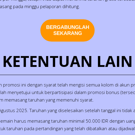
pasang pada minggu pelaporan dihitung.
BERGABUNGLAH
SEKARANG
KETENTUAN LAIN
m promosi ini dengan syarat telah mengisi semua kolom di akun p
h menyetujui untuk berpartisipasi dalam promosi bonus (tersedia o
elum memasang taruhan yang memenuhi syarat.
gustus 2025. Taruhan yang diselesaikan setelah tanggal ini tidak a
pemain harus memasang taruhan minimal 50.000 IDR dengan uan
tuk taruhan pada pertandingan yang telah dibatalkan atau dijadw