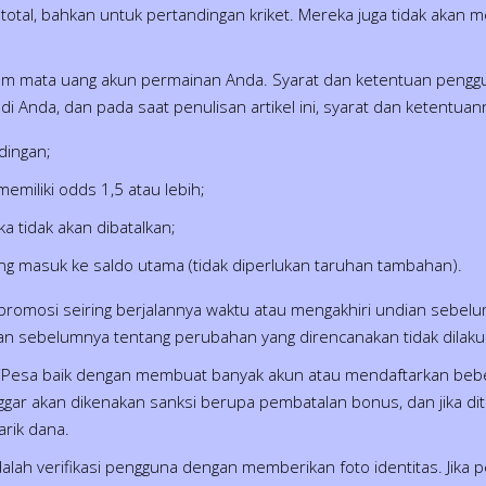
total, bahkan untuk pertandingan kriket. Mereka juga tidak akan 
 mata uang akun permainan Anda. Syarat dan ketentuan pengguna
di Anda, dan pada saat penulisan artikel ini, syarat dan ketentuan
dingan;
miliki odds 1,5 atau lebih;
ka tidak akan dibatalkan;
ng masuk ke saldo utama (tidak diperlukan taruhan tambahan).
romosi seiring berjalannya waktu atau mengakhiri undian sebel
uan sebelumnya tentang perubahan yang direncanakan tidak dilaku
riPesa baik dengan membuat banyak akun atau mendaftarkan beb
gar akan dikenakan sanksi berupa pembatalan bonus, dan jika d
rik dana.
lah verifikasi pengguna dengan memberikan foto identitas. Jika 