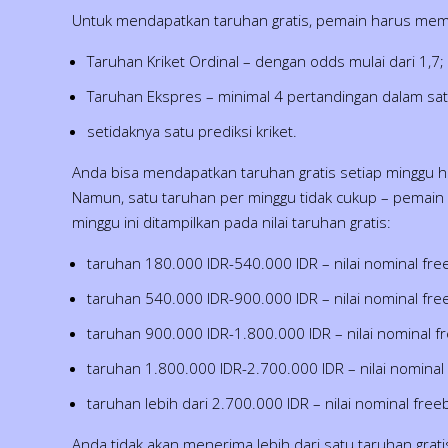
Untuk mendapatkan taruhan gratis, pemain harus mema
Taruhan Kriket Ordinal – dengan odds mulai dari 1,7;
Taruhan Ekspres – minimal 4 pertandingan dalam sat
setidaknya satu prediksi kriket.
Anda bisa mendapatkan taruhan gratis setiap minggu h
Namun, satu taruhan per minggu tidak cukup – pemain 
minggu ini ditampilkan pada nilai taruhan gratis:
taruhan 180.000 IDR-540.000 IDR – nilai nominal fre
taruhan 540.000 IDR-900.000 IDR – nilai nominal fre
taruhan 900.000 IDR-1.800.000 IDR – nilai nominal f
taruhan 1.800.000 IDR-2.700.000 IDR – nilai nominal
taruhan lebih dari 2.700.000 IDR – nilai nominal fre
Anda tidak akan menerima lebih dari satu taruhan grat