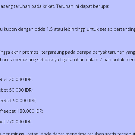
sang taruhan pada kriket. Taruhan ini dapat berupa:
u kupon dengan odds 1,5 atau lebih tinggi untuk setiap pertandin
ingga akhir promosi, tergantung pada berapa banyak taruhan yan
harus memasang setidaknya tiga taruhan dalam 7 hari untuk mend
ebet 20.000 IDR;
ebet 50.000 IDR;
reebet 90.000 IDR;
 freebet 180.000 IDR;
ebet 270.000 IDR.
is per minggu, tetapi Anda dapat menerima taruhan gratis tersebut