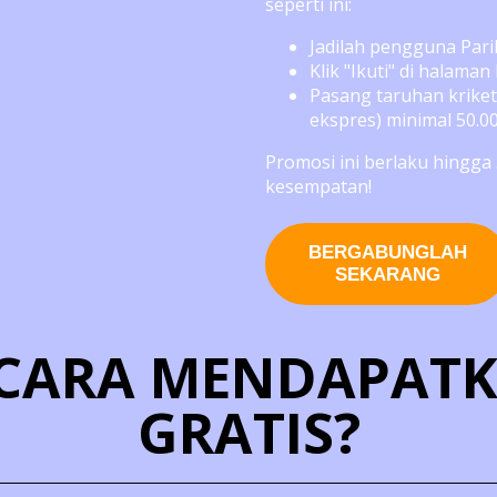
seperti ini:
Jadilah pengguna Pari
Klik "Ikuti" di halama
Pasang taruhan kriket
ekspres) minimal 50.00
Promosi ini berlaku hingga 
kesempatan!
BERGABUNGLAH
SEKARANG
CARA MENDAPAT
GRATIS?