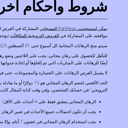
شروط وأحكام أخر
يمكن لمستخدمي PariPesa المسجلين
المشاركة في العرض الت
موافقته على المشاركة في
العروض الترويجية للمكافآت
(يوجد خيار لهذا الغرض في 
سيتم منح الرهانات المجانية كل أسبوع حتى 31 أغسطس 2025. لن تتأثر الرهانات التي يتم تسويتها بعد هذا التاريخ بالرهانات المجانية.
للتأهل للحصول على رهان مجاني، يجب على اللاعبين وضع رهانات بقيمة 3 دولارات على الأقل بأموال حقيقية فقط، دون 
أيضًا للرهانات على المباريات التي تم إلغاؤها أو إعادة جدولتها
لا يشمل العرض الرهانات على الخسارة والمجموعات، حتى في مب
الحد الأقصى لحجم الرهان
الترويجي” في حسابك الشخصي، وفي وقت كتابة المقال كانت 
الرهان المجاني ينطبق فقط على 4 أحداث على الأقل؛
يجب أن تكون احتمالات جميع الأحداث في تعبير الرهان 1.5 أو أكثر؛
يجب استخدام الرهان المجاني في غضون 7 أيام، وإلا سيتم إلغاؤه؛