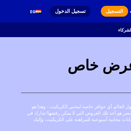
التسجيل
تسجيل الدخول
EG
لشركاء
ن PARIPESA مصر: عرض خاص
ول العالم أي حوافز خاصة لمحبي الكريكيت - وهذا هو
سبب في أن عرض PariPesa مصر هو أحد تلك العروض التي لا يمكن رفضها! شارك في
ات مجانية أسبوعية للمراهنة على الكريكيت، وإليك