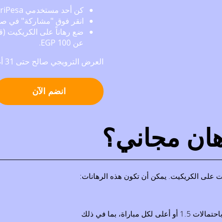
كن أحد مستخدمي PariPesa؛
انقر فوق "مشاركة" في صف
ضع رهاناً على الكريكيت (قب
عن 100 EGP.
العرض الترويجي صالح حتى 31 أغسطس 2025 - سارع بالمشاركة ما دمت تستطيع!
انضم الآن
ان مجاني؟
 على الكريكيت. يمكن أن تكون هذه الرهانات: