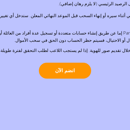
الرصيد الرئيسي (لا يلزم رهان إضافي).
أثناء سيره أو إنهاء السحب قبل الموعد النهائي المعلن. ستدخل أي تغييرا
يجب على اللاعبين عدم إساءة استخدام مكافأة PariPesa Cricket إما عن طريق إنشاء حسابات متعددة أو 
موال أو الاحتيال، فسيتم حظر الحساب دون الحق في سحب الأموال.
ال تقديم صور للهوية. إذا لم يستجب اللاعب لطلب التحقق لفترة طويلة، فس
انضم الآن