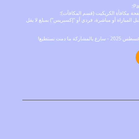
حة مكافأة الكريكيت (قسم المكافآت)؛
ل المباراة أو مباشرة، فردي أو "إكسبريس") بمبلغ لا يقل