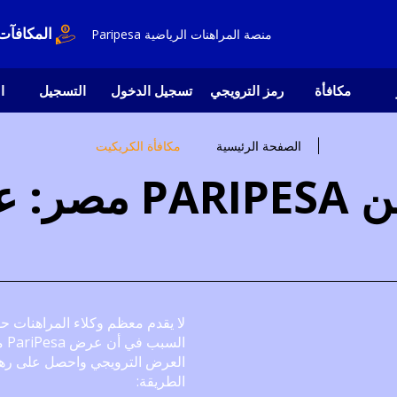
منصة المراهنات الرياضية Paripesa
المكافآت
مكافأة
رمز الترويجي
تسجيل الدخول
التسجيل
ا
الصفحة الرئيسية
مكافأة الكريكيت
مكافأة الكريكيت م
لا يقدم معظم وكلاء المراهنات ح
ال
العرض الترويجي واحصل على رهان
الطريقة: