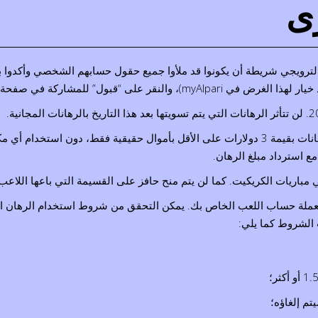
ى
رويجي شريطة أن يكونوا قد ملأوا جميع حقول حسابهم الشخصي وأكدوا بيان
myAlpari)، والنقر على “قبول” للمشاركة في صفحة عرض مكافأة الكريكيت قبل وضع الرهانات المؤهلة.
استخدام أي مكافآت أو
 مع استرداد مبلغ الرهان.
اريات الكريكيت. كما لن يتم منح حافز على القسيمة التي باعها اللاعب 
 المجاني هو 15 دولارًا أو ما يعادله بعملة حساب اللعب الخاص بك. يمكن التحقق من شروط اس
الشروط كما يلي: