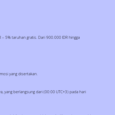
 – 5% taruhan gratis. Dari 900.000 IDR hingga
mosi yang disertakan.
a, yang berlangsung dari (00:00 UTC+3) pada hari