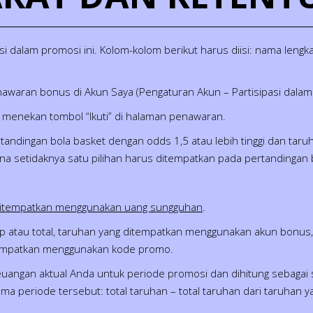
i dalam promosi ini. Kolom-kolom berikut harus diisi: nama lengka
enawaran bonus di Akun Saya (Pengaturan Akun – Partisipasi dala
u menekan tombol “Ikuti” di halaman penawaran.
ndingan bola basket dengan odds 1,5 atau lebih tinggi dan taruha
 mana setidaknya satu pilihan harus ditempatkan pada pertandingan 
ditempatkan menggunakan uang sungguhan
.
p atau total, taruhan yang ditempatkan menggunakan akun bonus, t
itempatkan menggunakan kode promo.
keuangan aktual Anda untuk periode promosi dan dihitung sebagai s
a periode tersebut: total taruhan – total taruhan dari taruhan 