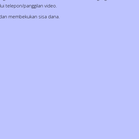
ui telepon/panggilan video.
h dan membekukan sisa dana.