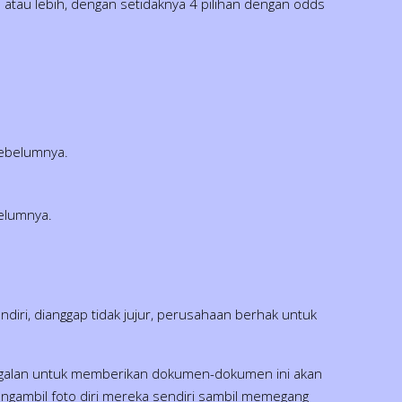
 atau lebih, dengan setidaknya 4 pilihan dengan odds
sebelumnya.
elumnya.
diri, dianggap tidak jujur, perusahaan berhak untuk
gagalan untuk memberikan dokumen-dokumen ini akan
gambil foto diri mereka sendiri sambil memegang