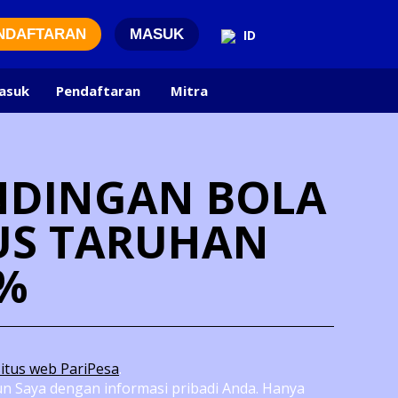
NDAFTARAN
MASUK
ID
asuk
Pendaftaran
Mitra
NDINGAN BOLA
US TARUHAN
0%
situs web PariPesa
.
un Saya dengan informasi pribadi Anda. Hanya