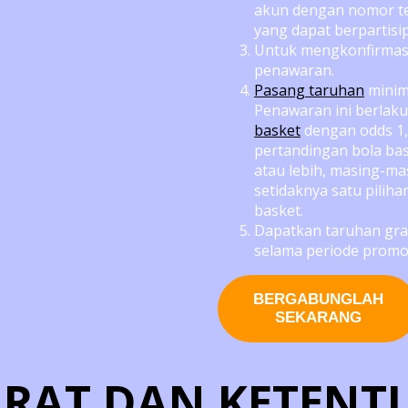
akun dengan nomor tel
yang dapat berpartisip
Untuk mengkonfirmasi 
penawaran.
Pasang taruhan
minima
Penawaran ini berlak
basket
dengan odds 1,
pertandingan bola bas
atau lebih, masing-mas
setidaknya satu pilih
basket.
Dapatkan taruhan grat
selama periode promos
BERGABUNGLAH
SEKARANG
ARAT DAN KETENT