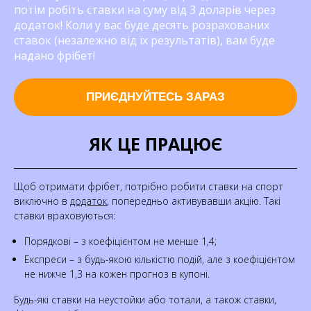
потім робіть ставки на суму від 3 доларів через
додаток! Коли у вас буде десять розрахованих
ставок (незалежно від їх результатів), вам буде
надано фрібет!
ПРИЄДНУЙТЕСЬ ЗАРАЗ
ЯК ЦЕ ПРАЦЮЄ
Щоб отримати фрібет, потрібно робити ставки на спорт
виключно в
додаток
, попередньо активувавши акцію. Такі
ставки враховуються:
Порядкові – з коефіцієнтом не менше 1,4;
Експреси – з будь-якою кількістю подій, але з коефіцієнтом
не нижче 1,3 на кожен прогноз в купоні.
Будь-які ставки на неустойки або тотали, а також ставки,