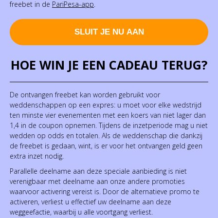
freebet in de
PariPesa-app
.
SLUIT JE NU AAN
HOE WIN JE EEN CADEAU TERUG?
De ontvangen freebet kan worden gebruikt voor
weddenschappen op een expres: u moet voor elke wedstrijd
ten minste vier evenementen met een koers van niet lager dan
1,4 in de coupon opnemen. Tijdens de inzetperiode mag u niet
wedden op odds en totalen. Als de weddenschap die dankzij
de freebet is gedaan, wint, is er voor het ontvangen geld geen
extra inzet nodig.
Parallelle deelname aan deze speciale aanbieding is niet
verenigbaar met deelname aan onze andere promoties
waarvoor activering vereist is. Door de alternatieve promo te
activeren, verliest u effectief uw deelname aan deze
weggeefactie, waarbij u alle voortgang verliest.