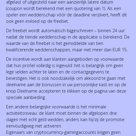
afgelast of uitgesteld naar een aanzienlijk latere datum
(coupon wordt berekend met een quotering van 1). Als een
speler een weddenschap vóór de deadline verzilvert, heeft dit
ook geen invloed op de freebet.
De freebet wordt automatisch bijgeschreven – binnen 24 uur
nadat de tiende weddenschap in de applicatie is berekend. De
waarde van de freebet is het gemiddelde van tien
kwalificerende weddenschappen, maar niet meer dan EUR 15.
De incentive wordt aan klanten aangeboden op voorwaarde
dat hun profiel volledig is ingevuld: het is belangrijk om geen
lege velden achter te laten en de contactgegevens te
bevestigen. Het is ook noodzakelijk om akkoord te gaan met
deelname aan de bonussen in uw persoonlijke kast en op de
knop Deelname accepteren te klikken op de pagina van deze
speciale aanbieding.
Een andere belangrijke voorwaarde is het minimale
activiteitsniveau: de klant moet binnen de afgelopen drie
dagen met echt geld wedden, anders kan hij/zij de promotie
eenvoudigweg niet activeren.
Eigenaars van cryptocurrency-gamingaccounts krijgen geen