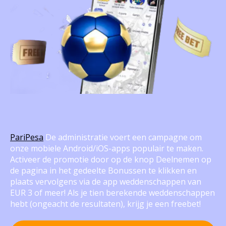
PariPesa
De administratie voert een campagne om
onze mobiele Android/iOS-apps populair te maken.
Activeer de promotie door op de knop Deelnemen op
de pagina in het gedeelte Bonussen te klikken en
plaats vervolgens via de app weddenschappen van
EUR 3 of meer! Als je tien berekende weddenschappen
hebt (ongeacht de resultaten), krijg je een freebet!