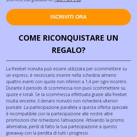
ISCRIVITI ORA
COME RICONQUISTARE UN
REGALO?
La freebet ricevuta può essere utilizzata per scommettere su
un express: è necessario inserire nella schedina almeno
quattro eventi con quote non inferiori a 1,4 per ogni incontro.
Durante il periodo di scommessa non puoi scommettere su
quote e totali. Se la scommessa effettuata grazie alla freebet
risulta vincente, il denaro ricevuto non richiederà ulteriori
puntate. La partecipazione parallela a questa offerta speciale
è incompatibile con la partecipazione alle nostre altre
promozioni che richiedono l’attivazione. Attivando la promo
alternativa, perdi di fatto la tua partecipazione a questo
giveaway con la perdita di tutti i progressi.