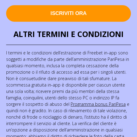
ISCRIVITI ORA
ALTRI TERMINI E CONDIZIONI
I termini e le condizioni dell’estrazione di Freebet in-app sono
soggetti a modifiche da parte dell’amministrazione PariPesa in
qualsiasi momento, inclusa la completa cessazione della
promozione o il rifiuto di accesso ad essa per i singoli utenti.
Non è consuetudine dare preavviso di tali sfumature. La
scommessa gratuita in-app è disponibile per ciascun utente
una sola volta; ricevere premi da più membri della stessa
famiglia, coinquilini, utenti dello stesso PC o indirizzo IP fa
sorgere il sospetto di abuso del
Programma bonus PariPesa
e
quindi non è gradito. In caso di rilevamento di tale violazione,
nonché di frode o riciclaggio di denaro, l’istituto ha il diritto di
interrompere il servizio al cliente. La verifica del cliente è
un’opzione a disposizione dell’amministrazione in qualsiasi
momento: abbiamo il diritto di richiedere le foto della carta