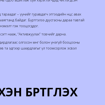
д нь одоо ашиглаж буй хэрэглэгчдэд чиглэгдсэн
раадаг – үүнийг гуравдагч этгээдийн нөөцөөс авах
маягтанд байдаг. Бүртгэлээ дуусгасны дараа тавтай
нэмэлт гэж тооцогддог.
эгт нааж, “Активжуулах” товчийг дарна.
дирдлагаас олгосон мөнгө болон үнэгүй бооцооны
рэв та эдгээр шаардлагыг үл тоомсорлож эсвэл
 БҮРТГҮҮЛЭХ