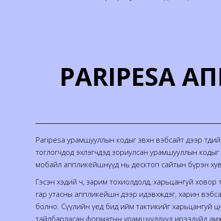
PARIPESA 
Paripesa урамшууллын кодыг зөвхөн вэбсайт дээр тө
тоглогчдод эхлэгчдэд зориулсан урамшууллын кодыг
мобайл аппликейшнүүд нь десктоп сайтын бүрэн хуви
Гэсэн хэдий ч, зарим тохиолдолд, харьцангуй ховор то
гар утасны аппликейшн дээр идэвхждэг, харин вэбс
болно. Сүүлийн үед бид ийм тактикийг харьцангуй цөө
тайлбарласан форматын урамшууллууд ирээдүйд амжил