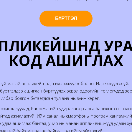
БҮРТГЭЛ
АППЛИКЕЙШНД У
КОД АШИГЛАХ
дийгүй манай аппликейшнд ч идэвхжүүлж болно. Идэвхжүүлэх үйл
 бүртгэлдээ ашиглан бүртгүүлэх эсвэл одоогийн тоглогчдод зо
лбар болгон бүтээгдсэн тул энэ нь зүйн хэрэг.
хиолдлуудад, Paripesa-ийн удирдлага өөр арга барилыг сонгодог 
айтад ажиллахгүй. Ийм санал нь
смартфоны програм хангамжий
н удаа ашиглаж байгаа, учир нь манай аппликейшнүүд удаан хуга
ттай байх магадлал байгаа гэдгийг үгүйсгэхгүй.