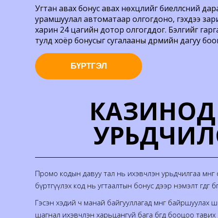
Угтан авах бонус авах нөхцлийг биелүүлсний д
урамшуулал автоматаар олгогдоно, гэхдээ зар
харин 24 цагийн дотор олгогддог. Бэлгийг гар
тулд хоёр бонусыг сугалааны дүрмийн дагуу бо
БҮРТГЭЛ
КАЗИНОД 
УРЬДЧИЛ
Промо кодын давуу тал нь ихэвчлэн урьдчилгаа мөнгө
бүртгүүлэх код нь угтаалтын бонус дээр нэмэлт өгдөг бөгөө
Гэсэн хэдий ч манай байгууллагад мөнгө байршуулах 
шагнал ихэвчлэн харьцангуй бага бөгөөд бооцоо тавих н