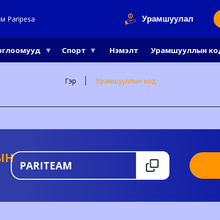
Урамшуулал
м Paripesa
оглоомууд
Спорт
Нэмэлт
Урамшууллын ко
Гэр
Урамшууллын код
ЫН
PARITEAM