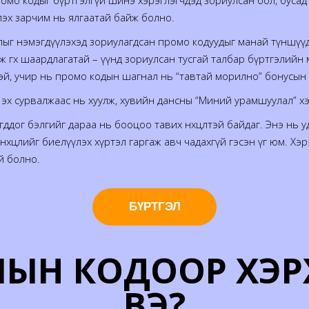
промо кодыг бүртгэлгүй шинэ хэрэглэгчдэд зориулсан бол, буса
лэх зарчим нь ялгаатай байж болно.
ыг нэмэгдүүлэхэд зориулагдсан промо кодуудыг манай түншүүд та
өгөх шаардлагатай – үүнд зориулсан тусгай талбар бүртгэлийн 
эй, учир нь промо кодын шагнал нь “тавтай морилно” бонусын 
х сурвалжаас нь хуулж, хувийн дансны “Миний урамшуулал” хэс
дог бэлгийг дараа нь бооцоо тавих нөхцөлтэй байдаг. Энэ нь у
өхцлийг биелүүлэх хүртэл гаргаж авч чадахгүй гэсэн үг юм. Хэ
й болно.
БҮРТГЭЛ
Н КОДООР ХЭРХЭН
ВЭ?