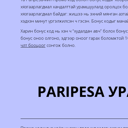
хязгаарлагдмал хандалттай урамшуулалд оролцох бол
хязгаарлагдмал байдаг: жишээ нь эхний мянган азтай
хэдхэн минут үргэлжилсэн ч гэсэн. Бонус кодыг ман
Харин бонус код нь хэн ч “худалдан авч” болох бону
бонус оноо олгоно, эдгээр оноог гарах боломжтой 10
чөлөөт бооцоог
сонгож болно.
PARIPESA 