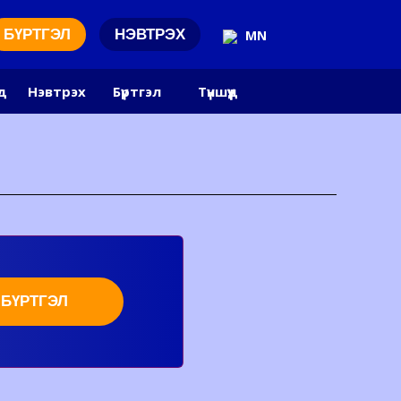
БҮРТГЭЛ
НЭВТРЭХ
MN
д
Нэвтрэх
Бүртгэл
Түншүүд
БҮРТГЭЛ