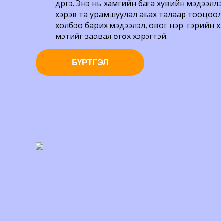
дүүргэ. Энэ нь хамгийн бага хувийн мэдээллээр б
хэрэв та урамшуулал авах талаар тооцоол
холбоо барих мэдээлэл, овог нэр, гэрийн х
мэтийг заавал өгөх хэрэгтэй.
БҮРТГЭЛ