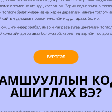
омж олгодог нөхцөлт нууц хослол юм. Зарим кодыг хэдэн ч тогл
 тоглогч бэлэг хүлээн авна, харин дараагийн мянган тоглогч ав
ай сайтын удирдлага болон
түншийн нөөцүүд
тарааж болно.
с юм. Энгийнээр хэлбэл, ямар ч
Paripesa зугаа цэнгэлийн
тоглол
 хоногийн дотор авах боломжтой, хэрэв тэдгээрийн тоо дор ха
БҮРТГЭЛ
УРАМШУУЛЛЫН КО
АШИГЛАХ ВЭ?