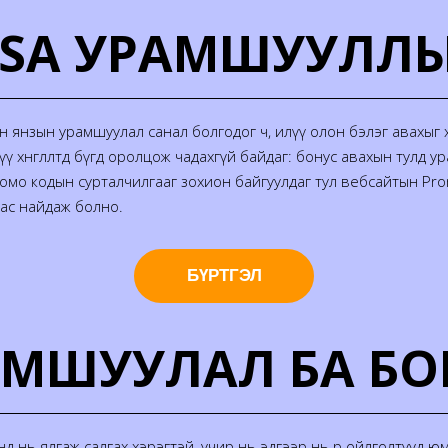
ESA УРАМШУУЛЛ
 янзын урамшуулал санал болгодог ч, илүү олон бэлэг авахыг хү
хөнгөлөлтөд бүгд оролцож чадахгүй байдаг: бонус авахын тулд ур
ромо кодын сурталчилгааг зохион байгуулдаг тул вебсайтын Pr
аас найдаж болно.
БҮРТГЭЛ
АМШУУЛАЛ БА БО
 нь ялгаж салгах хэрэгтэй, учир нь эдгээр нь өөр ойлголтууд ю