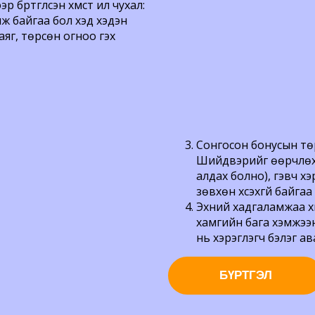
үртгүүлсэн хүмүүст илүү чухал:
ж байгаа бол хэд хэдэн
аяг, төрсөн огноо гэх
Сонгосон бонусын төр
Шийдвэрийг өөрчлөх б
алдах болно), гэвч х
зөвхөн хүсэхгүй байга
Эхний хадгаламжаа х
хамгийн бага хэмжээн
нь хэрэглэгч бэлэг ава
БҮРТГЭЛ