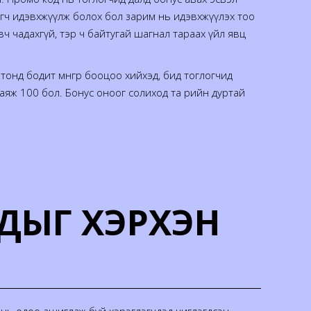
огч идэвхжүүлж болох бол зарим нь идэвхжүүлэх тоо
ч чадахгүй, тэр ч байтугай шагнал тараах үйл явц
тонд бодит мөнгөөр бооцоо хийхэд, бид тоглогчид
яж 100 бол. Бонус оноог солиход та өөрийн дуртай
ДЫГ ХЭРХЭН