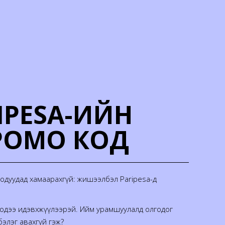
IPESA-ИЙН
РОМО КОД
 кодуудад хамаарахгүй: жишээлбэл Paripesa-д
н кодээ идэвхжүүлээрэй. Ийм урамшуулалд олгодог
 бэлэг авахгүй гэж?