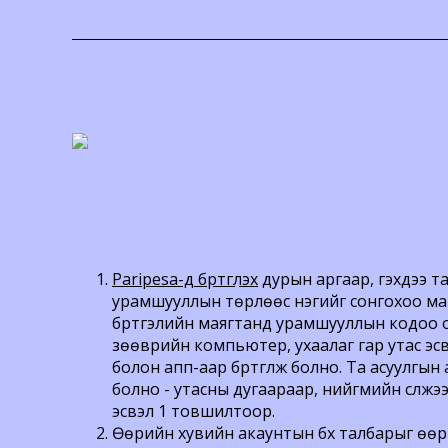
Paripesa-д бүртгүүлэх
дурын аргаар, гэхдээ 
урамшууллын төрлөөс нэгийг сонгохоо ма
бүртгэлийн маягтанд урамшууллын кодоо ор
зөөврийн компьютер, ухаалаг гар утас эс
болон апп-аар бүртгүүлж болно. Та асуулгы
болно - утасны дугаараар, нийгмийн сүлжэ
эсвэл 1 товшилтоор.
Өөрийн хувийн акаунтын бүх талбарыг өөр