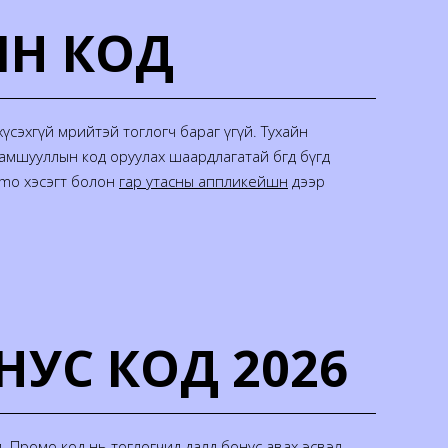
ЫН КОД
сэхгүй мөрийтэй тоглогч бараг үгүй. Тухайн
амшууллын код оруулах шаардлагатай бөгөөд бүгд
omo хэсэгт болон
гар утасны аппликейшн
дээр
НУС КОД 2026
м. Промо код нь тоглогчид далд бонус авах эсвэл