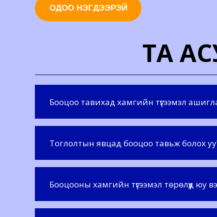
ОДОО НЭГДЭЭРЭЙ
ТА АС
Бооцоо тавихад хамгийн түгээмэл ашигла
Тоглолтын явцад бооцоо тавьж болох уу
Бооцооны хамгийн түгээмэл төрөлүүд юу вэ