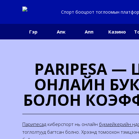
Спорт бооцоот тоглоомын платфор
Гэр
Апк
Апп
Казино
Т
PARIPESA —
ОНЛАЙН БУК
БОЛОН КОЭФФ
Парипесад
киберспорт нь онлайн
букмейкерийн үнд
тоглолтууд багтсан болно. Хүрээнд томоохон тэмцээнү