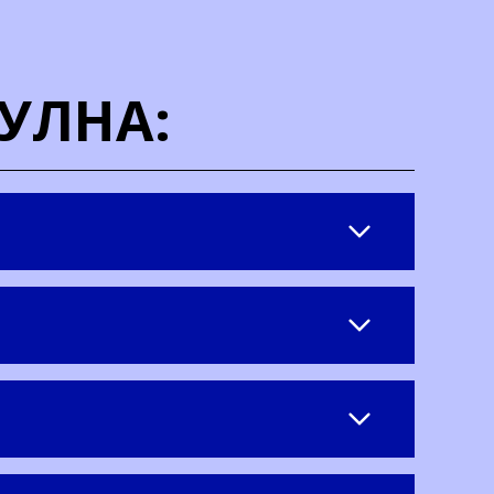
ИУЛНА: