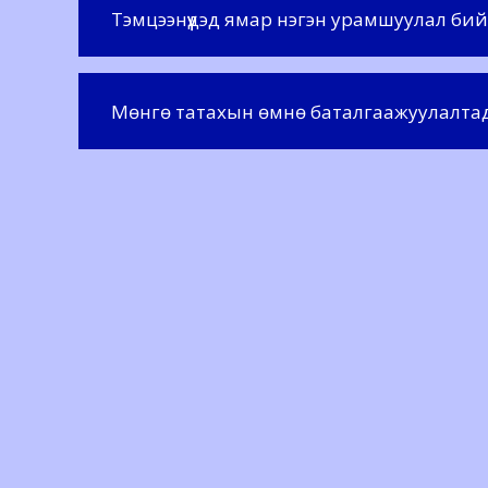
Тэмцээнүүдэд ямар нэгэн урамшуулал бий
Мөнгө татахын өмнө баталгаажуулалта