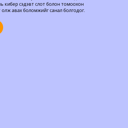
нь кибер сэдэвт слот болон томоохон
лт олж авах боломжийг санал болгодог.