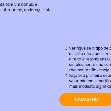
nta com um bônus, é
e sobrenome, endereço, data
Verifique se o tipo de
decisão não pode ser 
direito à recompensa),
simplesmente não cum
realmente não deseja.
Faça seu primeiro depó
valor mínimo especific
mais modesto signific
CADASTRO