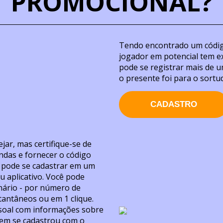
PROMOCIONAL?
Tendo encontrado um códig
jogador em potencial tem e
pode se registrar mais de u
o presente foi para o sort
CADASTRO
jar, mas certifique-se de
ndas e fornecer o código
ê pode se cadastrar em um
u aplicativo. Você pode
nário - por número de
stantâneos ou em 1 clique.
soal com informações sobre
uem se cadastrou com o