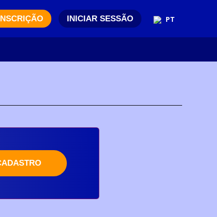
INSCRIÇÃO
INICIAR SESSÃO
PT
CADASTRO