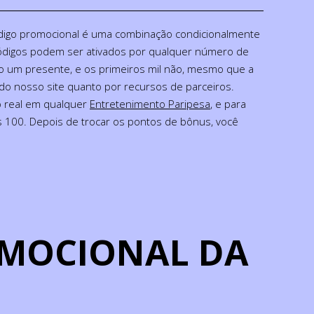
código promocional é uma combinação condicionalmente
 códigos podem ser ativados por qualquer número de
ão um presente, e os primeiros mil não, mesmo que a
 do nosso site quanto por recursos de parceiros.
o real em qualquer
Entretenimento Paripesa
, e para
 100. Depois de trocar os pontos de bônus, você
OMOCIONAL DA