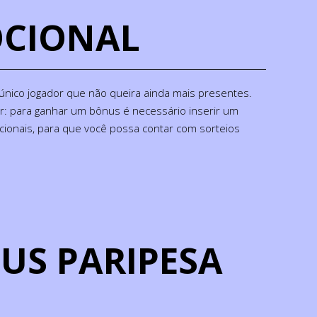
OCIONAL
 único jogador que não queira ainda mais presentes.
ar: para ganhar um bônus é necessário inserir um
ionais, para que você possa contar com sorteios
US PARIPESA