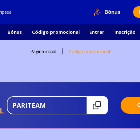
Bónus
ripesa
Bónus
Código promocional
Entrar
Inscrição
Página inicial
Código promocional
PARITEAM
L