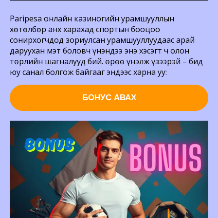
Paripesa онлайн казиногийн урамшууллын
хөтөлбөр анх харахад спортын бооцоо
сонирхогчдод зориулсан урамшууллуудаас арай
даруухан мэт боловч үнэндээ энэ хэсэгт ч олон
төрлийн шагналууд бий. Өөрөө үнэлж үзээрэй – бид
юу санал болгож байгааг эндээс харна уу:
БОНУС АВАХ