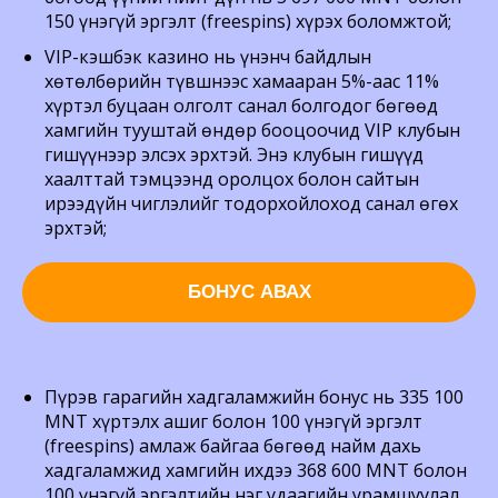
150 үнэгүй эргэлт (freespins) хүрэх боломжтой;
VIP-кэшбэк казино нь үнэнч байдлын
хөтөлбөрийн түвшнээс хамааран 5%-аас 11%
хүртэл буцаан олголт санал болгодог бөгөөд
хамгийн тууштай өндөр бооцоочид VIP клубын
гишүүнээр элсэх эрхтэй. Энэ клубын гишүүд
хаалттай тэмцээнд оролцох болон сайтын
ирээдүйн чиглэлийг тодорхойлоход санал өгөх
эрхтэй;
БОНУС АВАХ
Пүрэв гарагийн хадгаламжийн бонус нь 335 100
MNT хүртэлх ашиг болон 100 үнэгүй эргэлт
(freespins) амлаж байгаа бөгөөд найм дахь
хадгаламжид хамгийн ихдээ 368 600 MNT болон
100 үнэгүй эргэлтийн нэг удаагийн урамшуулал