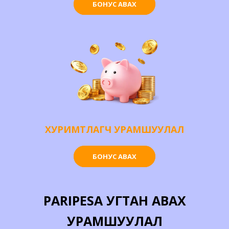
БОНУС АВАХ
ХУРИМТЛАГЧ УРАМШУУЛАЛ
БОНУС АВАХ
PARIPESA УГТАН АВАХ
УРАМШУУЛАЛ