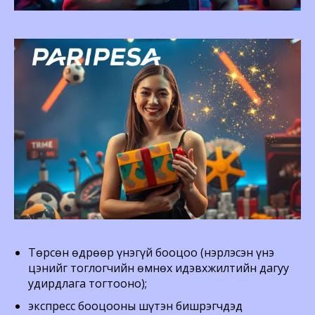
Төрсөн өдрөөр үнэгүй бооцоо (нэрлэсэн үнэ
цэнийг тоглогчийн өмнөх идэвхжилтийн дагуу
удирдлага тогтооно);
экспресс бооцооны шүтэн бишрэгчдэд