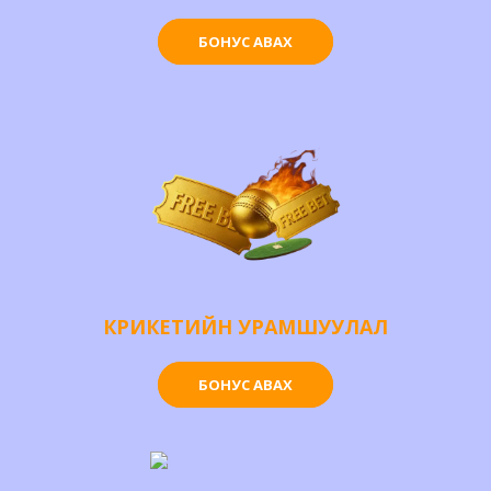
БОНУС АВАХ
КРИКЕТИЙН УРАМШУУЛАЛ
БОНУС АВАХ