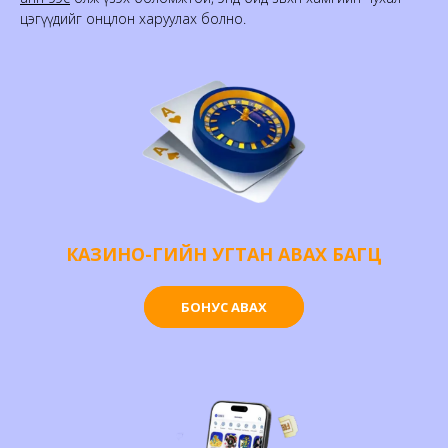
цэгүүдийг онцлон харуулах болно.
КАЗИНО-ГИЙН УГТАН АВАХ БАГЦ
БОНУС АВАХ