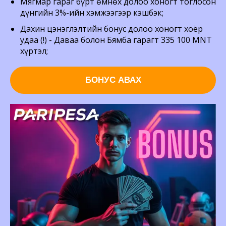
Мягмар гараг бүрт өмнөх долоо хоногт тоглосон
дүнгийн 3%-ийн хэмжээгээр кэшбэк;
Дахин цэнэглэлтийн бонус долоо хоногт хоёр
удаа (!) - Даваа болон Бямба гарагт 335 100 MNT
хүртэл;
БОНУС АВАХ