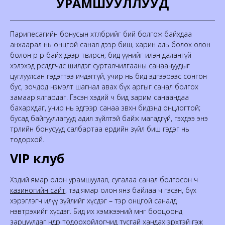
УРАМШУУЛЛУУД
Парипесагийн бонусын хөтөлбөрийг бий болгож байхдаа
анхаарал нь онцгой санал дээр биш, харин аль болох олон
болон өөр өөр байх дээр төвлөрсөн; бид үүнийг илэн далангүй
хэлэхэд өрсөлдөгчдөөсөө шилдэг сурталчилгааны санаануудыг
цуглуулсан гэдэгтээ ичдэггүй, учир нь бид эдгээрээс сонгон
бус, зочдод нэмэлт шагнал авах бүх аргыг санал болгох
замаар ялгардаг. Гэсэн хэдий ч бид зарим санаандаа
бахархдаг, учир нь эдгээр санаа зөвхөн бидэнд онцлогтой;
бусад байгууллагууд адил зүйлтэй байж магадгүй, гэхдээ энэ
төрлийн бонусууд салбартаа ердийн зүйл биш гэдэг нь
тодорхой.
VIP клуб
Хэдий ямар олон урамшуулал, сугалаа санал болгосон ч
казиногийн сайт
, тэд ямар олон янз байлаа ч гэсэн, бүх
хэрэглэгч илүү зүйлийг хүсдэг – тэр онцгой саналд
нэвтрэхийг хүсдэг. Бид их хэмжээний мөнгө бооцоонд
зарцуулдаг өндөр тодорхойлогчид тусгай хандах эрхтэй гэж