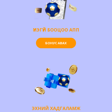
ҮНЭГҮЙ БООЦОО АПП
БОНУС АВАХ
ЭХНИЙ ХАДГАЛАМЖ