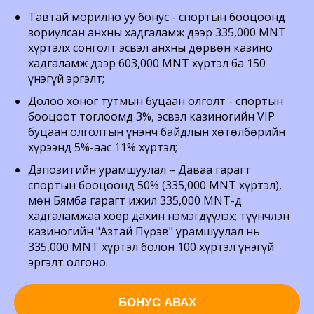
Тавтай морилно уу бонус
- спортын бооцоонд
зориулсан анхны хадгаламж дээр 335,000 MNT
хүртэлх сонголт эсвэл анхны дөрвөн казино
хадгаламж дээр 603,000 MNT хүртэл ба 150
үнэгүй эргэлт;
Долоо хоног тутмын буцаан олголт - спортын
бооцоот тоглоомд 3%, эсвэл казиногийн VIP
буцаан олголтын үнэнч байдлын хөтөлбөрийн
хүрээнд 5%-аас 11% хүртэл;
Дэпозитийн урамшуулал – Даваа гарагт
спортын бооцоонд 50% (335,000 MNT хүртэл),
мөн Бямба гарагт ижил 335,000 MNT-д
хадгаламжаа хоёр дахин нэмэгдүүлэх; түүнчлэн
казиногийн "Азтай Пүрэв" урамшуулал нь
335,000 MNT хүртэл болон 100 хүртэл үнэгүй
эргэлт олгоно.
БОНУС АВАХ