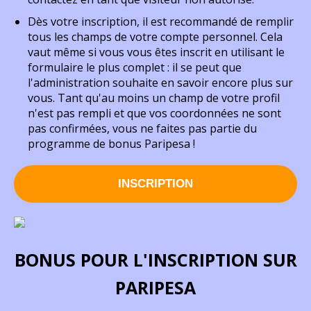
Dès votre inscription, il est recommandé de remplir
tous les champs de votre compte personnel. Cela
vaut même si vous vous êtes inscrit en utilisant le
formulaire le plus complet : il se peut que
l'administration souhaite en savoir encore plus sur
vous. Tant qu'au moins un champ de votre profil
n'est pas rempli et que vos coordonnées ne sont
pas confirmées, vous ne faites pas partie du
programme de bonus Paripesa !
INSCRIPTION
BONUS POUR L'INSCRIPTION SUR
PARIPESA