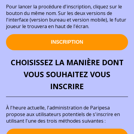
Pour lancer la procédure d'inscription, cliquez sur le
bouton du même nom. Sur les deux versions de
l'interface (version bureau et version mobile), le futur
joueur le trouvera en haut de l'écran.
INSCRIPTION
CHOISISSEZ LA MANIÈRE DONT
VOUS SOUHAITEZ VOUS
INSCRIRE
À l'heure actuelle, l'administration de Paripesa
propose aux utilisateurs potentiels de s'inscrire en
utilisant l'une des trois méthodes suivantes :