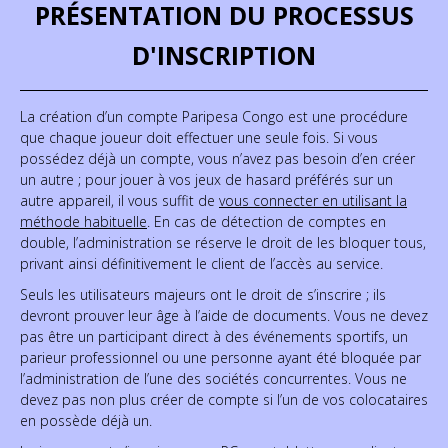
PRÉSENTATION DU PROCESSUS
D'INSCRIPTION
La création d’un compte Paripesa Congo est une procédure
que chaque joueur doit effectuer une seule fois. Si vous
possédez déjà un compte, vous n’avez pas besoin d’en créer
un autre ; pour jouer à vos jeux de hasard préférés sur un
autre appareil, il vous suffit de
vous connecter en utilisant la
méthode habituelle
. En cas de détection de comptes en
double, l’administration se réserve le droit de les bloquer tous,
privant ainsi définitivement le client de l’accès au service.
Seuls les utilisateurs majeurs ont le droit de s’inscrire ; ils
devront prouver leur âge à l’aide de documents. Vous ne devez
pas être un participant direct à des événements sportifs, un
parieur professionnel ou une personne ayant été bloquée par
l’administration de l’une des sociétés concurrentes. Vous ne
devez pas non plus créer de compte si l’un de vos colocataires
en possède déjà un.