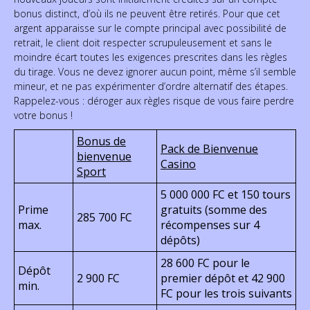
bonus distinct, d’où ils ne peuvent être retirés. Pour que cet
argent apparaisse sur le compte principal avec possibilité de
retrait, le client doit respecter scrupuleusement et sans le
moindre écart toutes les exigences prescrites dans les règles
du tirage. Vous ne devez ignorer aucun point, même s’il semble
mineur, et ne pas expérimenter d’ordre alternatif des étapes.
Rappelez-vous : déroger aux règles risque de vous faire perdre
votre bonus !
Bonus de
Pack de Bienvenue
bienvenue
Casino
Sport
5 000 000 FC et 150 tours
Prime
gratuits (somme des
285 700 FC
max.
récompenses sur 4
dépôts)
28 600 FC pour le
Dépôt
2 900 FC
premier dépôt et 42 900
min.
FC pour les trois suivants