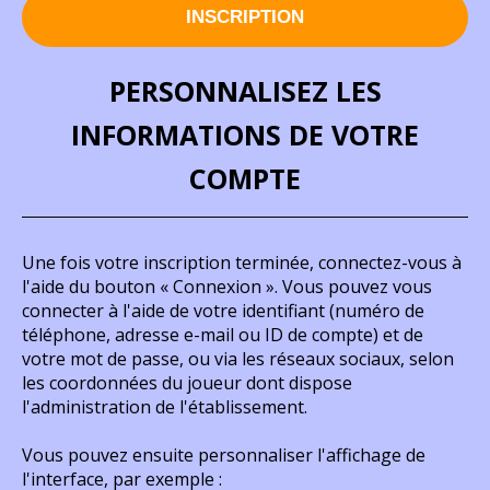
INSCRIPTION
PERSONNALISEZ LES
INFORMATIONS DE VOTRE
COMPTE
Une fois votre inscription terminée, connectez-vous à
l'aide du bouton « Connexion ». Vous pouvez vous
connecter à l'aide de votre identifiant (numéro de
téléphone, adresse e-mail ou ID de compte) et de
votre mot de passe, ou via les réseaux sociaux, selon
les coordonnées du joueur dont dispose
l'administration de l'établissement.
Vous pouvez ensuite personnaliser l'affichage de
l'interface, par exemple :