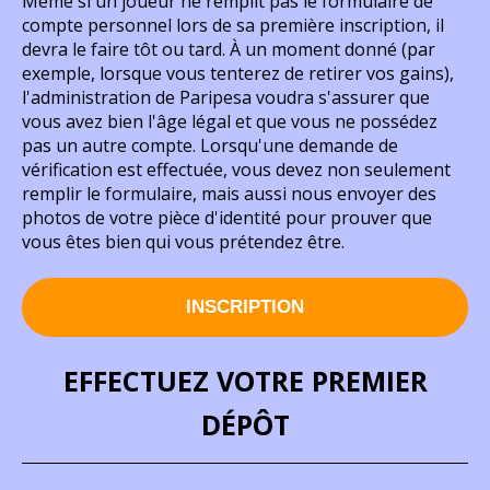
Même si un joueur ne remplit pas le formulaire de
compte personnel lors de sa première inscription, il
devra le faire tôt ou tard. À un moment donné (par
exemple, lorsque vous tenterez de retirer vos gains),
l'administration de Paripesa voudra s'assurer que
vous avez bien l'âge légal et que vous ne possédez
pas un autre compte. Lorsqu'une demande de
vérification est effectuée, vous devez non seulement
remplir le formulaire, mais aussi nous envoyer des
photos de votre pièce d'identité pour prouver que
vous êtes bien qui vous prétendez être.
INSCRIPTION
EFFECTUEZ VOTRE PREMIER
DÉPÔT