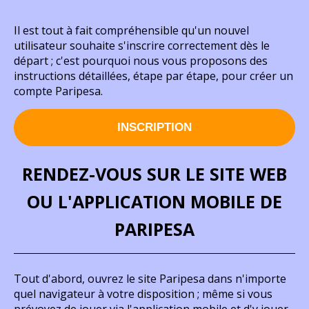
Il est tout à fait compréhensible qu'un nouvel
utilisateur souhaite s'inscrire correctement dès le
départ ; c'est pourquoi nous vous proposons des
instructions détaillées, étape par étape, pour créer un
compte Paripesa.
INSCRIPTION
RENDEZ-VOUS SUR LE SITE WEB
OU L'APPLICATION MOBILE DE
PARIPESA
Tout d'abord, ouvrez le site Paripesa dans n'importe
quel navigateur à votre disposition ; même si vous