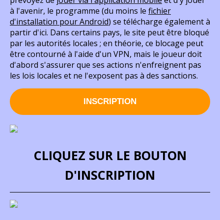
prévoyez de
jouer via l'application mobile
et d'y jouer
à l'avenir, le programme (du moins le
fichier
d'installation pour Android
) se télécharge également à
partir d'ici. Dans certains pays, le site peut être bloqué
par les autorités locales ; en théorie, ce blocage peut
être contourné à l'aide d'un VPN, mais le joueur doit
d'abord s'assurer que ses actions n'enfreignent pas
les lois locales et ne l'exposent pas à des sanctions.
INSCRIPTION
CLIQUEZ SUR LE BOUTON
D'INSCRIPTION