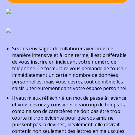
Si vous envisagez de collaborer avec nous de
manière intensive et à long terme, il est préférable
de vous inscrire en indiquant votre numéro de
téléphone. Ce formulaire vous demande de fournir
immédiatement un certain nombre de données
personnelles, mais vous devrez tout de même les
saisir ultérieurement dans votre espace personnel.
Il vaut mieux réfléchir à un mot de passe à l'avance,
et vous devriez y consacrer beaucoup de temps. La
combinaison de caractères ne doit pas être trop
courte ni trop évidente pour que vos amis ne
puissent pas la deviner ; idéalement, elle devrait
contenir non seulement des lettres en majuscules