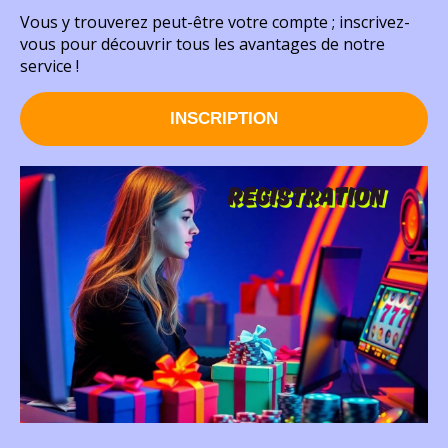
Vous y trouverez peut-être votre compte ; inscrivez-
vous pour découvrir tous les avantages de notre
service !
INSCRIPTION