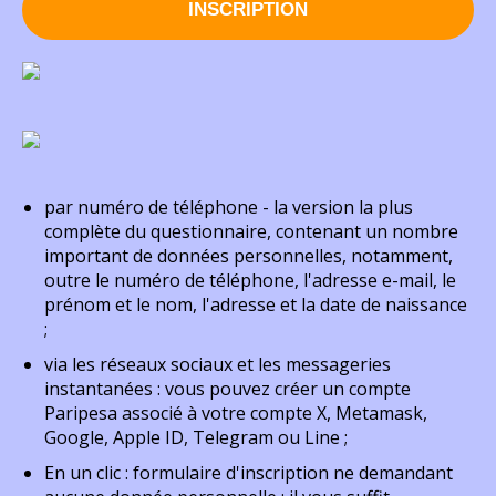
INSCRIPTION
par numéro de téléphone - la version la plus
complète du questionnaire, contenant un nombre
important de données personnelles, notamment,
outre le numéro de téléphone, l'adresse e-mail, le
prénom et le nom, l'adresse et la date de naissance
;
via les réseaux sociaux et les messageries
instantanées : vous pouvez créer un compte
Paripesa associé à votre compte X, Metamask,
Google, Apple ID, Telegram ou Line ;
En un clic : formulaire d'inscription ne demandant