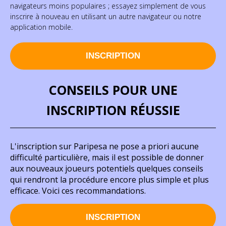
navigateurs moins populaires ; essayez simplement de vous
inscrire à nouveau en utilisant un autre navigateur ou notre
application mobile.
INSCRIPTION
CONSEILS POUR UNE
INSCRIPTION RÉUSSIE
L'inscription sur Paripesa ne pose a priori aucune
difficulté particulière, mais il est possible de donner
aux nouveaux joueurs potentiels quelques conseils
qui rendront la procédure encore plus simple et plus
efficace. Voici ces recommandations.
INSCRIPTION