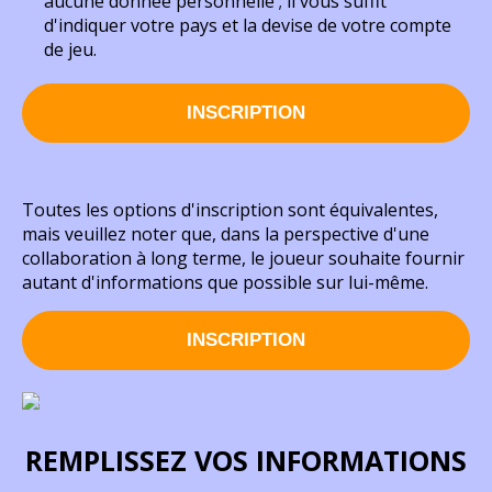
aucune donnée personnelle ; il vous suffit
d'indiquer votre pays et la devise de votre compte
de jeu.
INSCRIPTION
Toutes les options d'inscription sont équivalentes,
mais veuillez noter que, dans la perspective d'une
collaboration à long terme, le joueur souhaite fournir
autant d'informations que possible sur lui-même.
INSCRIPTION
REMPLISSEZ VOS INFORMATIONS