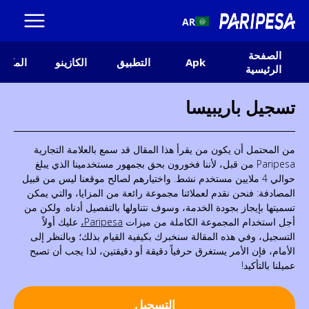
AR
الصفحة
Apk
التطبيق
الكازينو
المكافأ
الرئيسية
تسجيل باريبيسا
من المحتمل أن يكون من يقرأ هذا المقال قد سمع بالعلامة التجارية
Paripesa من قبل، لأننا فخورون بحق بجمهور مستخدمينا الذي يبلغ
حوالي 4 ملايين مستخدم نشط. واختيارهم لصالح موقعنا ليس من قبيل
المصادفة: فنحن نقدم لعملائنا مجموعة رائعة من المزايا، والتي يمكن
تسميتها بإيجاز بجودة الخدمة، وسوف نتناولها بالتفصيل أدناه. ولكن من
أجل استخدام المجموعة الكاملة من ميزات
Paripesa،
عليك أولاً
التسجيل، وفي هذه المقالة سنخبرك بكيفية القيام بذلك؛ وبالنظر إلى
الأمام، فإن الأمر يستغرق حرفياً دقيقة أو دقيقتين، لذا يجب أن تصبح
عميلنا بالتأكيد!
التسجيل