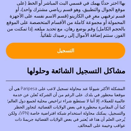
بها! اختر حدثًا يهمك في قسمي البث المباشر أو الخط (على
موقع الجوال والتطبيق، وهو قسم رياضي مشترك واحد)، أو
قسم ترفيهي مغرٍ في الكازينو (قسم الاسم نفسه على الأجهزة
المحمولة أو مجموعة كاملة من الأقسام المتخصصة على الموقع
بالحجم الكامل) وقم بوضع رهان، مع تحديد مبلغه. إذا تمكنت من
الفوز، ستتم إضافة الأموال إلى رصيدك تلقائياً.
التسجيل
مشاكل التسجيل الشائعة وحلولها
المشكلة الأكثر شيوعًا عند محاولة تسجيل لاعب على Paripesa هي أن
موقعنا محظور في بلدك. على الرغم من أن الشركة تُعلن عن خدمة
عالمية للعملاء، إلا أننا لا نستطيع شراء تراخيص محلية لجميع دول العالم؛
كما أن المقامرة محظورة في بعض الولايات القضائية. لتجاوز الحظر
والتسجيل، يمكنك محاولة استخدام شبكة افتراضية خاصة (VPN)، ولكن
يُرجى العلم أن هذا قد يُعتبر في بعض الولايات القضائية جريمةً ذات
عواقب وخيمة على المخالف.