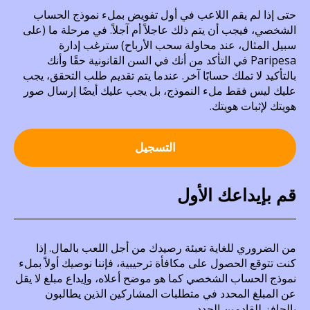
حتى إذا لم يقم اللاعب في أول تفويض بملء نموذج الحساب
الشخصي، فيجب أن يتم ذلك عاجلاً أم آجلاً. في مرحلة ما (على
سبيل المثال، عند محاولة سحب الأرباح) سترغب إدارة
Paripesa في التأكد من أنك في السن القانونية حقًا وأنك
بالتأكيد لا تملك حسابًا آخر. عندما يتم تقديم طلب التحقق، يجب
عليك ليس فقط ملء النموذج، بل يجب عليك أيضًا إرسال صور
هويتك لإثبات هويتك.
التسجيل
قم بإيداعك الأول
من الضروري للغاية تعبئة رصيدك من أجل اللعب بالمال. إذا
كنت تتوقع الحصول على مكافأة ترحيبية، فإننا نوصيك أولاً بملء
نموذج الحساب الشخصي كما هو موضح أعلاه، وإيداع مبلغ لا يقل
عن المبلغ المحدد في متطلبات المشاركين الذين يطالبون
بالحافز للقادمين الجدد.