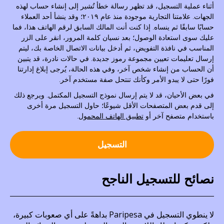
أثناء عملية التسجيل، قد تظهر رسالة خطأ تُشير إلى إنشاء حساب لهذه
الجهات. علامتنا التجارية موجودة منذ عام ٢٠١٩؛ وقد ينشأ أحد العملاء
حسابًا سابقًا ثم ينساه. إذا كنت أنت المالك السابق لرقم الهاتف هذا، فما
عليك سوى استعادة الوصول؛ بعد نسيان كلمة المرور، انقر على الزر
المناسب في نافذة التفويض، ثم أدخل بيانات الاتصال الخاصة بك، ليتم
إرسال تعليمات تعيين مجموعة رموز جديدة. في حالات نادرة، قد يتبين
أن الحساب من إنشاء شخص آخر، وفي هذه الحالة، يُرجى إبلاغ إدارتنا
فورًا حتى لا يبدو الأمر وكأنك تنتحل صفة مستخدم آخر.
في بعض الأحيان، قد لا يتم إرسال نموذج التسجيل المكتمل. ويرجع ذلك
إلى قدم بعض المتصفحات الأقل شيوعًا؛ حاول التسجيل مرة أخرى
باستخدام متصفح آخر أو
تطبيق الهاتف المحمول
.
التسجيل
نصائح للتسجيل الناجح
لا ينطوي التسجيل في Paripesa بداهةً على أي صعوبات كبيرة،