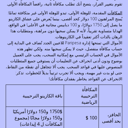
تقوم بتغيير القرار، يتضح أنك تطلب مكافأة ثانية، رافضاً المكافأة الأولى.
المكافآت
المقدمة، للوهلة الأولى، تبدو للوهلة الأولى غير متكافئة تمامًا:
يُمنح المراهنون 100 دولار كحد أقصى، بينما يُعرض على عشاق الكازينو
ما يصل إلى 1750 دولارًا، و 100 دبابيس مجانية في الأعلى! في الواقع،
الهدايا متساوية تقريباً، لأنه لا يمكن سحبها دون مراهنة، ومتطلبات هذا
الرهان بالذات أكثر تعقيداً في الكازينوهات.
الأموال التي تمنحها إدارة Paripesa للاعبين الجدد تُضاف في البداية إلى
حساب مكافأة منفصل، حيث لا يمكن سحبها منه. ولكي تظهر هذه
الأموال في الحساب الرئيسي مع إمكانية السحب، يجب على العميل
بوضوح ودون أدنى انحراف عن التعليمات أن يستوفي جميع المتطلبات
المنصوص عليها في قواعد السحب. يجب ألا تتجاهل أي نقطة من النقاط،
حتى لو بدت غير مهمة، ويجب ألا تجرب ترتيباً بديلاً للخطوات. تذكر:
الانحراف عن القواعد يخاطر بفقدان مكافأتك!
المكافأة
الترحيبية
باقة الكازينو الترحيبية
الرياضية
1750$ و150 دولارًا أمريكيًا
الحافز،
100 $
و150 دولارًا مجانًا (مجموع
بحد أقصى
المكافآت ل 4 إيداعات)