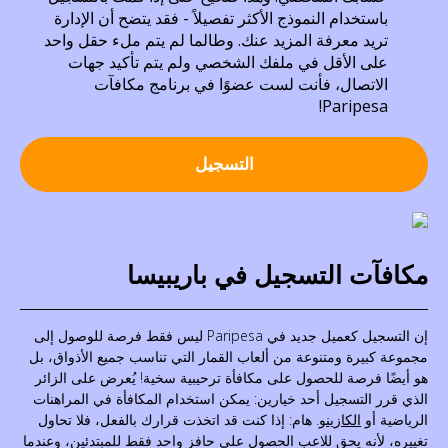
باستخدام النموذج الأكثر تفصيلاً - فقد يتضح أن الإدارة
تريد معرفة المزيد عنك. وطالما لم يتم ملء حقل واحد
على الأقل في ملفك الشخصي ولم يتم تأكيد جهات
الاتصال، فأنت لست عضوًا في برنامج مكافآت
Paripesa!
التسجيل
مكافآت التسجيل في باريبيسا
إن التسجيل كعميل جديد في Paripesa ليس فقط فرصة للوصول إلى
مجموعة كبيرة ومتنوعة من ألعاب القمار التي تناسب جميع الأذواق، بل
هو أيضًا فرصة للحصول على مكافأة ترحيبية سخية! يُعرض على الزائر
الذي قرر التسجيل أحد خيارين: يمكن استخدام المكافأة في المراهنات
الرياضية أو
الكازينو
. هام: إذا كنت قد اتخذت قرارك بالفعل، فلا تحاول
تغييره، لأنه يحق للاعب الحصول على حافز واحد فقط للمبتدئين، وعندما