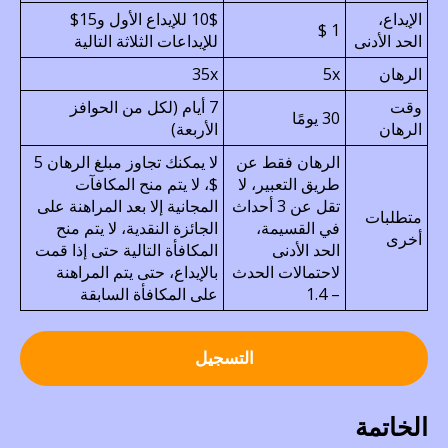
الإيداع،
10$ للإيداع الأول و15$
1 $
الحد الأدنى
للإيداعات الثلاثة التالية
الرهان
5х
35х
وقت
7 أيام (لكل من الحوافز
30 يومًا
الرهان
الأربعة)
الرهان فقط عن
لا يمكنك تجاوز مبلغ الرهان 5
طريق التعبير، لا
$، لا يتم منح المكافآت
تقل عن 3 أحداث
المجانية إلا بعد المراهنة على
متطلبات
في القسيمة،
الجائزة النقدية، لا يتم منح
أخرى
الحد الأدنى
المكافأة التالية حتى إذا قمت
لاحتمالات الحدث
بالإيداع، حتى يتم المراهنة
– 1.4
على المكافأة السابقة
التسجيل
الخاتمة