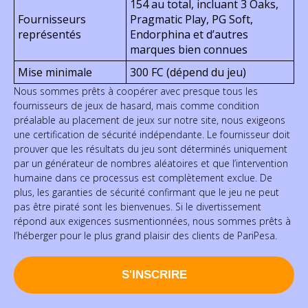
154 au total, incluant 3 Oaks,
Fournisseurs
Pragmatic Play, PG Soft,
représentés
Endorphina et d’autres
marques bien connues
Mise minimale
300 FC (dépend du jeu)
Nous sommes prêts à coopérer avec presque tous les
fournisseurs de jeux de hasard, mais comme condition
préalable au placement de jeux sur notre site, nous exigeons
une certification de sécurité indépendante. Le fournisseur doit
prouver que les résultats du jeu sont déterminés uniquement
par un générateur de nombres aléatoires et que l’intervention
humaine dans ce processus est complètement exclue. De
plus, les garanties de sécurité confirmant que le jeu ne peut
pas être piraté sont les bienvenues. Si le divertissement
répond aux exigences susmentionnées, nous sommes prêts à
l’héberger pour le plus grand plaisir des clients de PariPesa.
S'INSCRIRE