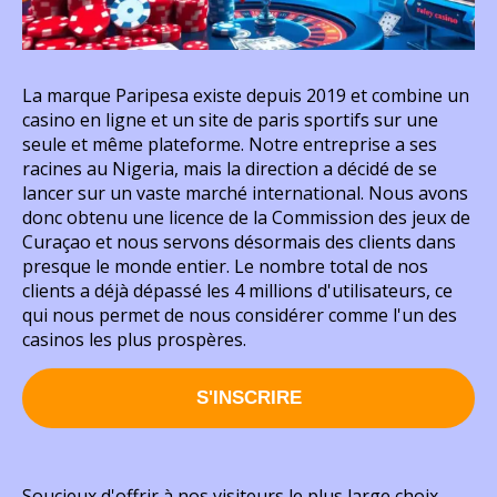
La marque Paripesa existe depuis 2019 et combine un
casino en ligne et un site de paris sportifs sur une
seule et même plateforme. Notre entreprise a ses
racines au Nigeria, mais la direction a décidé de se
lancer sur un vaste marché international. Nous avons
donc obtenu une licence de la Commission des jeux de
Curaçao et nous servons désormais des clients dans
presque le monde entier. Le nombre total de nos
clients a déjà dépassé les 4 millions d'utilisateurs, ce
qui nous permet de nous considérer comme l'un des
casinos les plus prospères.
S'INSCRIRE
Soucieux d'offrir à nos visiteurs le plus large choix