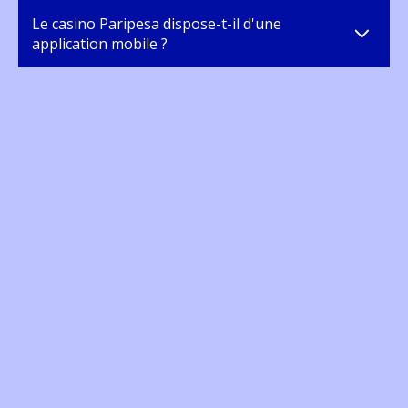
Le casino Paripesa dispose-t-il d'une
application mobile ?