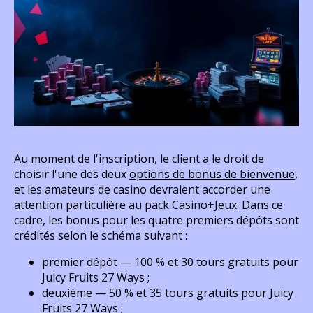
Au moment de l'inscription, le client a le droit de
choisir l'une des deux
options de bonus de bienvenue
,
et les amateurs de casino devraient accorder une
attention particulière au pack Casino+Jeux. Dans ce
cadre, les bonus pour les quatre premiers dépôts sont
crédités selon le schéma suivant :
premier dépôt — 100 % et 30 tours gratuits pour
Juicy Fruits 27 Ways ;
deuxième — 50 % et 35 tours gratuits pour Juicy
Fruits 27 Ways ;