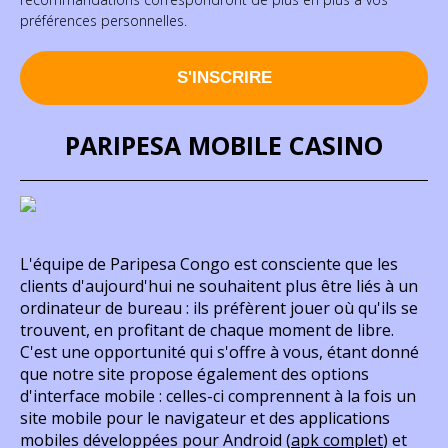
préférences personnelles.
S'INSCRIRE
PARIPESA MOBILE CASINO
L'équipe de Paripesa Congo est consciente que les
clients d'aujourd'hui ne souhaitent plus être liés à un
ordinateur de bureau : ils préfèrent jouer où qu'ils se
trouvent, en profitant de chaque moment de libre.
C'est une opportunité qui s'offre à vous, étant donné
que notre site propose également des options
d'interface mobile : celles-ci comprennent à la fois un
site mobile pour le navigateur et des applications
mobiles développées pour Android (
apk complet
) et