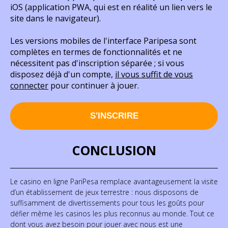
iOS (application PWA, qui est en réalité un lien vers le
site dans le navigateur).
Les versions mobiles de l'interface Paripesa sont
complètes en termes de fonctionnalités et ne
nécessitent pas d'inscription séparée ; si vous
disposez déjà d'un compte,
il vous suffit de vous
connecter
pour continuer à jouer.
S'INSCRIRE
CONCLUSION
Le casino en ligne PariPesa remplace avantageusement la visite
d’un établissement de jeux terrestre : nous disposons de
suffisamment de divertissements pour tous les goûts pour
défier même les casinos les plus reconnus au monde. Tout ce
dont vous avez besoin pour jouer avec nous est une