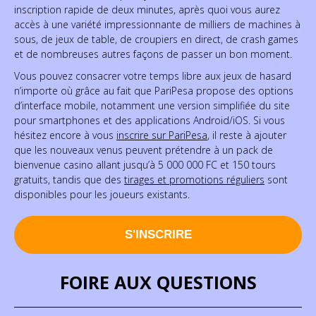
inscription rapide de deux minutes, après quoi vous aurez
accès à une variété impressionnante de milliers de machines à
sous, de jeux de table, de croupiers en direct, de crash games
et de nombreuses autres façons de passer un bon moment.
Vous pouvez consacrer votre temps libre aux jeux de hasard
n’importe où grâce au fait que PariPesa propose des options
d’interface mobile, notamment une version simplifiée du site
pour smartphones et des applications Android/iOS. Si vous
hésitez encore à vous
inscrire sur PariPesa
, il reste à ajouter
que les nouveaux venus peuvent prétendre à un pack de
bienvenue casino allant jusqu’à 5 000 000 FC et 150 tours
gratuits, tandis que des
tirages et promotions réguliers
sont
disponibles pour les joueurs existants.
S'INSCRIRE
FOIRE AUX QUESTIONS