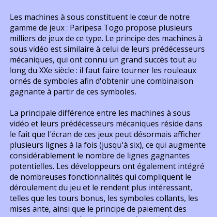
Les machines à sous constituent le cœur de notre
gamme de jeux : Paripesa Togo propose plusieurs
milliers de jeux de ce type. Le principe des machines à
sous vidéo est similaire à celui de leurs prédécesseurs
mécaniques, qui ont connu un grand succès tout au
long du XXe siècle : il faut faire tourner les rouleaux
ornés de symboles afin d'obtenir une combinaison
gagnante à partir de ces symboles.
La principale différence entre les machines à sous
vidéo et leurs prédécesseurs mécaniques réside dans
le fait que l'écran de ces jeux peut désormais afficher
plusieurs lignes à la fois (jusqu'à six), ce qui augmente
considérablement le nombre de lignes gagnantes
potentielles. Les développeurs ont également intégré
de nombreuses fonctionnalités qui compliquent le
déroulement du jeu et le rendent plus intéressant,
telles que les tours bonus, les symboles collants, les
mises ante, ainsi que le principe de paiement des