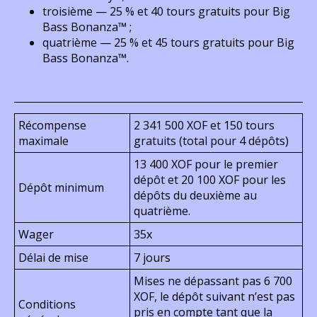
troisième — 25 % et 40 tours gratuits pour Big
Bass Bonanza™ ;
quatrième — 25 % et 45 tours gratuits pour Big
Bass Bonanza™.
Récompense
2 341 500 XOF et 150 tours
maximale
gratuits (total pour 4 dépôts)
13 400 XOF pour le premier
dépôt et 20 100 XOF pour les
Dépôt minimum
dépôts du deuxième au
quatrième.
Wager
35х
Délai de mise
7 jours
Mises ne dépassant pas 6 700
XOF, le dépôt suivant n’est pas
Conditions
pris en compte tant que la