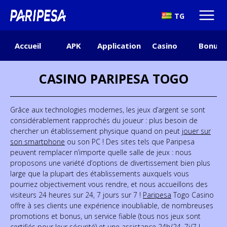
TG
Accueil
APK
Application
Casino
Bonus
CASINO PARIPESA TOGO
Grâce aux technologies modernes, les jeux d’argent se sont
considérablement rapprochés du joueur : plus besoin de
chercher un établissement physique quand on peut
jouer sur
son smartphone
ou son PC ! Des sites tels que Paripesa
peuvent remplacer n’importe quelle salle de jeux : nous
proposons une variété d’options de divertissement bien plus
large que la plupart des établissements auxquels vous
pourriez objectivement vous rendre, et nous accueillons des
visiteurs 24 heures sur 24, 7 jours sur 7 !
Paripesa
Togo Casino
offre à ses clients une expérience inoubliable, de nombreuses
promotions et bonus, un service fiable (tous nos jeux sont
certifiés pour leur sécurité) et une assistance 24h/24, 7j/7 !