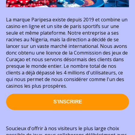
La marque Paripesa existe depuis 2019 et combine un
casino en ligne et un site de paris sportifs sur une
seule et même plateforme. Notre entreprise a ses
racines au Nigeria, mais la direction a décidé de se
lancer sur un vaste marché international. Nous avons
donc obtenu une licence de la Commission des jeux de
Curaçao et nous servons désormais des clients dans
presque le monde entier. Le nombre total de nos
clients a déjà dépassé les 4 millions d'utilisateurs, ce
qui nous permet de nous considérer comme l'un des
casinos les plus prospères.
S'INSCRIRE
Soucieux d'offrir à nos visiteurs le plus large choix