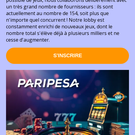
possible de jeux, nous collaborons délibérément avec
un très grand nombre de fournisseurs : ils sont
actuellement au nombre de 154, soit plus que
n'importe quel concurrent ! Notre lobby est
constamment enrichi de nouveaux jeux, dont le
nombre total s'élève déjà à plusieurs milliers et ne
cesse d'augmenter.
S'INSCRIRE