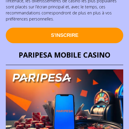
l’interface, les divertissements de casino les plus populaires
sont placés sur l’écran principal et, avec le temps, ces
recommandations correspondront de plus en plus à vos
préférences personnelles.
S'INSCRIRE
PARIPESA MOBILE CASINO