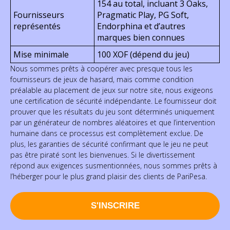
154 au total, incluant 3 Oaks,
Fournisseurs
Pragmatic Play, PG Soft,
représentés
Endorphina et d’autres
marques bien connues
Mise minimale
100 XOF (dépend du jeu)
Nous sommes prêts à coopérer avec presque tous les
fournisseurs de jeux de hasard, mais comme condition
préalable au placement de jeux sur notre site, nous exigeons
une certification de sécurité indépendante. Le fournisseur doit
prouver que les résultats du jeu sont déterminés uniquement
par un générateur de nombres aléatoires et que l’intervention
humaine dans ce processus est complètement exclue. De
plus, les garanties de sécurité confirmant que le jeu ne peut
pas être piraté sont les bienvenues. Si le divertissement
répond aux exigences susmentionnées, nous sommes prêts à
l’héberger pour le plus grand plaisir des clients de PariPesa.
S'INSCRIRE