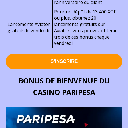
l’anniversaire du client
Pour un dépôt de 13 400 XOF
ou plus, obtenez 20
Lancements Aviator
lancements gratuits sur
gratuits le vendredi
Aviator ; vous pouvez obtenir
trois de ces bonus chaque
vendredi
S'INSCRIRE
BONUS DE BIENVENUE DU
CASINO PARIPESA