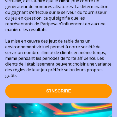
virtuelle, c'est-à-dire que le client joue contre un
générateur de nombres aléatoires. La détermination
du gagnant s'effectue sur le serveur du fournisseur
du jeu en question, ce qui signifie que les
représentants de Paripesa n'influencent en aucune
manière les résultats.
La mise en œuvre des jeux de table dans un
environnement virtuel permet à notre société de
servir un nombre illimité de clients en même temps,
même pendant les périodes de forte affluence. Les
clients de l'établissement peuvent choisir une variante
des règles de leur jeu préféré selon leurs propres
goûts.
S'INSCRIRE