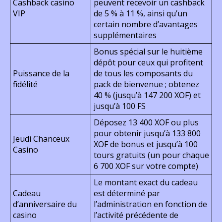
Cashback casino
peuvent recevoir un cashback
VIP
de 5 % à 11 %, ainsi qu’un
certain nombre d’avantages
supplémentaires
Bonus spécial sur le huitième
dépôt pour ceux qui profitent
Puissance de la
de tous les composants du
fidélité
pack de bienvenue ; obtenez
40 % (jusqu’à 147 200 XOF) et
jusqu’à 100 FS
Déposez 13 400 XOF ou plus
pour obtenir jusqu’à 133 800
Jeudi Chanceux
XOF de bonus et jusqu’à 100
Casino
tours gratuits (un pour chaque
6 700 XOF sur votre compte)
Le montant exact du cadeau
Cadeau
est déterminé par
d’anniversaire du
l’administration en fonction de
casino
l’activité précédente de