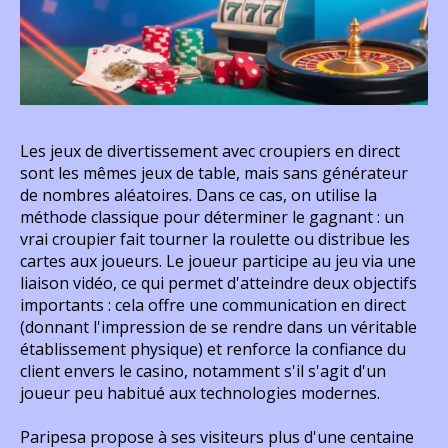
Les jeux de divertissement avec croupiers en direct
sont les mêmes jeux de table, mais sans générateur
de nombres aléatoires. Dans ce cas, on utilise la
méthode classique pour déterminer le gagnant : un
vrai croupier fait tourner la roulette ou distribue les
cartes aux joueurs. Le joueur participe au jeu via une
liaison vidéo, ce qui permet d'atteindre deux objectifs
importants : cela offre une communication en direct
(donnant l'impression de se rendre dans un véritable
établissement physique) et renforce la confiance du
client envers le casino, notamment s'il s'agit d'un
joueur peu habitué aux technologies modernes.
Paripesa propose à ses visiteurs plus d'une centaine