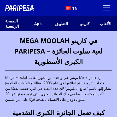
TN
الصفحة
الألعاب
كازينو
التطبيق
Apk
الرئيسية
MEGA MOOLAH في كازينو
PARIPESA – لعبة سلوت الجائزة
الكبرى الأسطورية
Mega Moolah تونس هي واحدة من أشهر ألعاب Microgaming
فتحات تقدمية
، تم إطلاقها في عام 2006. وغالبًا ما
(الألعاب العالمية)
يشار إليها باسم “صانع المليونير” لأن هذه اللعبة هي التي حققت بعضًا من
أكبر المكاسب، بما في ذلك الجوائز الكبرى التي تزيد قيمتها عن 20
مليون دولار. ظل الاهتمام بالفتحة قويًا على مر السنين.
كيف تعمل الجائزة الكبرى التقدمية