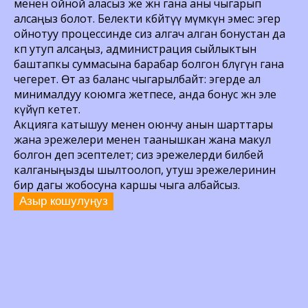
менен ойной аласыз же жөн гана аны чыгарып
алсаңыз болот. Белекти көбөйтүү мүмкүн эмес: эгер
ойнотуу процессинде сиз алгач алган бонустан да
көп утуп алсаңыз, администрация сыйлыктын
баштапкы суммасына барабар болгон бөлүгүн гана
чегерет. Өтө аз баланс чыгарылбайт: эгерде ал
минималдуу коюмга жетпесе, анда бонус жөн эле
күйүп кетет.
Акцияга катышуу менен оюнчу анын шарттары
жана эрежелери менен таанышкан жана макул
болгон деп эсептелет; сиз эрежелерди билбей
калганыңызды шылтоолоп, утуш эрежелеринин
бир дагы жобосуна каршы чыга албайсыз.
Азыр кошулуңуз