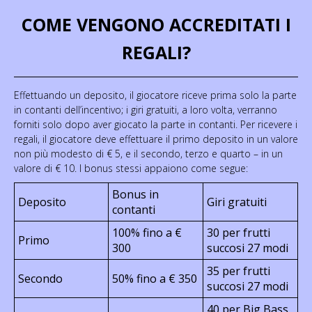
COME VENGONO ACCREDITATI I
REGALI?
Effettuando un deposito, il giocatore riceve prima solo la parte
in contanti dell’incentivo; i giri gratuiti, a loro volta, verranno
forniti solo dopo aver giocato la parte in contanti. Per ricevere i
regali, il giocatore deve effettuare il primo deposito in un valore
non più modesto di € 5, e il secondo, terzo e quarto – in un
valore di € 10. I bonus stessi appaiono come segue:
Bonus in
Deposito
Giri gratuiti
contanti
100% fino a €
30 per frutti
Primo
300
succosi 27 modi
35 per frutti
Secondo
50% fino a € 350
succosi 27 modi
40 per Big Bass