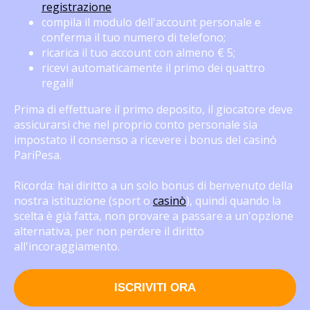
registrazione
compila il modulo dell'account personale e
conferma il tuo numero di telefono;
ricarica il tuo account con almeno € 5;
ricevi automaticamente il primo dei quattro
regali!
Prima di effettuare il primo deposito, il giocatore deve
assicurarsi che nel proprio conto personale sia
impostato il consenso a ricevere i bonus del casinò
PariPesa.
Ricorda: hai diritto a un solo bonus di benvenuto della
nostra istituzione (sport o
casinò
), quindi quando la
scelta è già fatta, non provare a passare a un'opzione
alternativa, per non perdere il diritto
all'incoraggiamento.
ISCRIVITI ORA