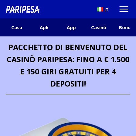
IT
Casa
Apk
App
Casinò
Bonus
PACCHETTO DI BENVENUTO DEL
CASINÒ PARIPESA: FINO A € 1.500
E 150 GIRI GRATUITI PER 4
DEPOSITI!