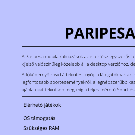
PARIPES
A Paripesa mobilalkalmazások az interfész egyszerűsített 
kijelző valószínűleg közelebb áll a desktop verzióhoz,
A főképernyő rövid áttekintést nyújt a látogatóknak az 
legfontosabb sporteseményekről, a legnépszerűbb ka
ajánlatokat tekintsen meg, míg a teljes méretű Sport é
Elérhető játékok
OS támogatás
Szükséges RAM