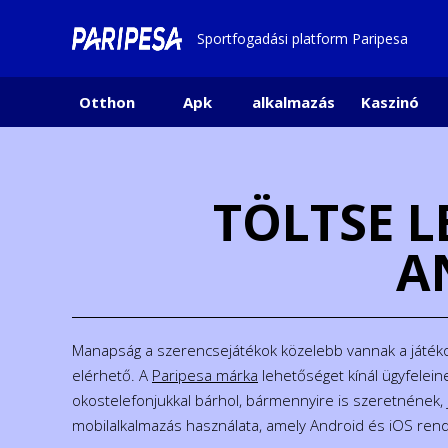
Sportfogadási platform Paripesa
Otthon
Apk
alkalmazás
Kaszinó
TÖLTSE L
A
Manapság a szerencsejátékok közelebb vannak a játékos
elérhető. A
Paripesa márka
lehetőséget kínál ügyfelein
okostelefonjukkal bárhol, bármennyire is szeretnének,
mobilalkalmazás használata, amely Android és iOS ren