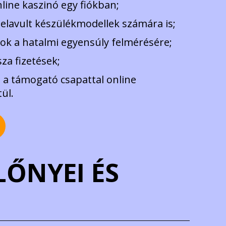
line kaszinó egy fiókban;
lavult készülékmodellek számára is;
ok a hatalmi egyensúly felmérésére;
za fizetések;
i a támogató csapattal online
ül.
LŐNYEI ÉS