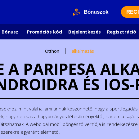
Bónuszok
REG
Bónusz
Promóciós kód
Bejelentkezés
Regisztráció
Otthon
alkalmazás
E A PARIPESA AL
NDROIDRA ÉS IOS-
okhoz, mint valaha, ami annak köszönhető, hogy a sportfogadás é
ek, hogy ne csak a hagyományos létesítményektől, hanem a saját sz
 játszhatnak! A weboldal mobil böngésző verziója is rendelkezésr
dszerekre egyaránt elérhető.