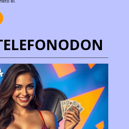
ető el.
STELEFONODON