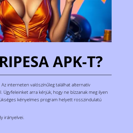
RIPESA APK-T?
Az interneten valószínűleg találhat alternatív
. Ügyfeleinket arra kérjük, hogy ne bízzanak meg ilyen
szükséges kényelmes program helyett rosszindulatú
 irányelvei.