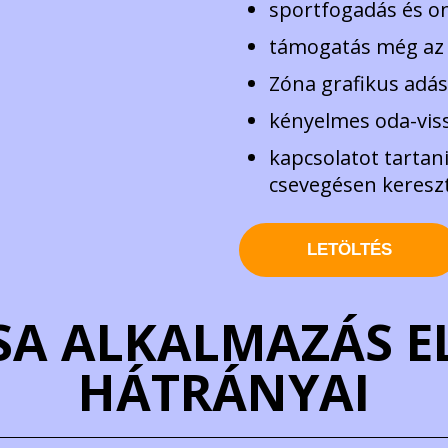
sportfogadás és on
támogatás még az e
Zóna grafikus adás
kényelmes oda-viss
kapcsolatot tartan
csevegésen kereszt
LETÖLTÉS
SA ALKALMAZÁS E
HÁTRÁNYAI