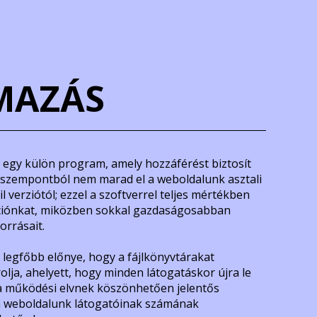
MAZÁS
 egy külön program, amely hozzáférést biztosít
s szempontból nem marad el a weboldalunk asztali
 verziótól; ezzel a szoftverrel teljes mértékben
kciónkat, miközben sokkal gazdaságosabban
orrásait.
 legfőbb előnye, hogy a fájlkönyvtárakat
olja, ahelyett, hogy minden látogatáskor újra le
k a működési elvnek köszönhetően jelentős
a weboldalunk látogatóinak számának