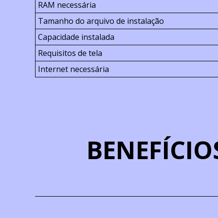
RAM necessária
Tamanho do arquivo de instalação
Capacidade instalada
Requisitos de tela
Internet necessária
BENEFÍCIO