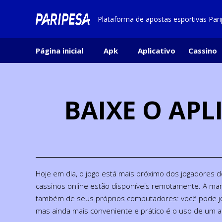
Plataforma de apostas esportivas Par
Página inicial
Apk
Aplicativo
Cassino
BAIXE O APL
Hoje em dia, o jogo está mais próximo dos jogadores d
cassinos online estão disponíveis remotamente. A mar
também de seus próprios computadores: você pode jo
mas ainda mais conveniente e prático é o uso de um a