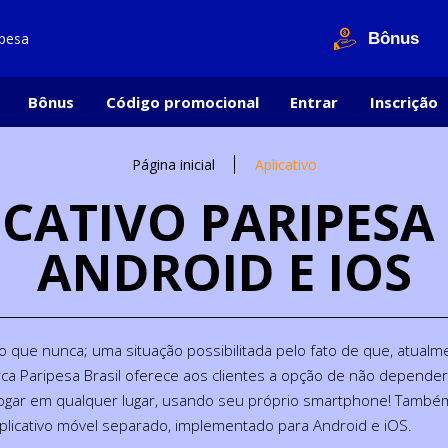
Bônus
ipesa
Bônus
Código promocional
Entrar
Inscrição
Página inicial
Aplicativo
ICATIVO PARIPESA
ANDROID E IOS
o que nunca; uma situação possibilitada pelo fato de que, atual
ca Paripesa Brasil oferece aos clientes a opção de não depende
gar em qualquer lugar, usando seu próprio smartphone! Também
plicativo móvel separado, implementado para Android e iOS.