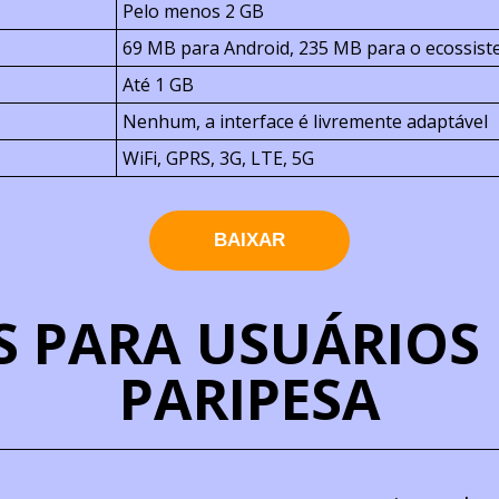
Pelo menos 2 GB
69 MB para Android, 235 MB para o ecossis
Até 1 GB
Nenhum, a interface é livremente adaptável
WiFi, GPRS, 3G, LTE, 5G
BAIXAR
S PARA USUÁRIOS
PARIPESA