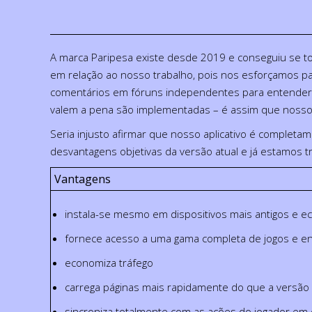
A marca Paripesa existe desde 2019 e conseguiu se t
em relação ao nosso trabalho, pois nos esforçamos p
comentários em fóruns independentes para entender o 
valem a pena são implementadas – é assim que nosso ap
Seria injusto afirmar que nosso aplicativo é complet
desvantagens objetivas da versão atual e já estamos t
Vantagens
instala-se mesmo em dispositivos mais antigos e 
fornece acesso a uma gama completa de jogos e e
economiza tráfego
carrega páginas mais rapidamente do que a versão 
sincroniza totalmente com as ações do jogador em 