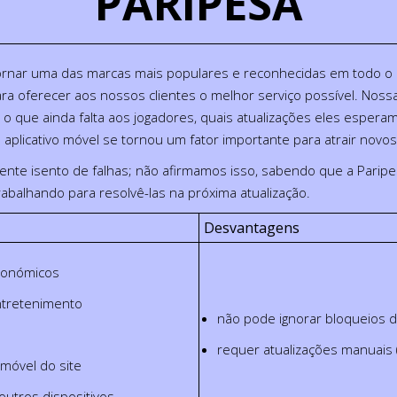
PARIPESA
ornar uma das marcas mais populares e reconhecidas em todo o 
ara oferecer aos nossos clientes o melhor serviço possível. No
que ainda falta aos jogadores, quais atualizações eles espera
licativo móvel se tornou um fator importante para atrair novos u
amente isento de falhas; não afirmamos isso, sabendo que a Pari
rabalhando para resolvê-las na próxima atualização.
Desvantagens
económicos
ntretenimento
não pode ignorar bloqueios d
requer atualizações manuais 
móvel do site
outros dispositivos