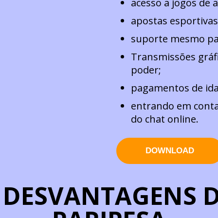
acesso a jogos de 
apostas esportivas
suporte mesmo par
Transmissões gráfi
poder;
pagamentos de ida 
entrando em conta
do chat online.
DOWNLOAD
 DESVANTAGENS D