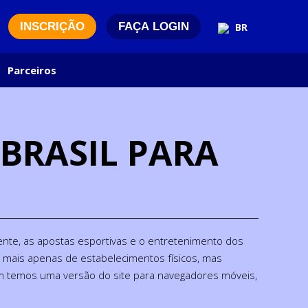
INSCRIÇÃO
FAÇA LOGIN
BR
Parceiros
 BRASIL PARA
mente, as apostas esportivas e o entretenimento dos
r mais apenas de estabelecimentos físicos, mas
 temos uma versão do site para navegadores móveis,